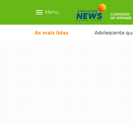
menu
Menu
pode ganhar dia oficial em MS
As mais
lidas
Adolescente que