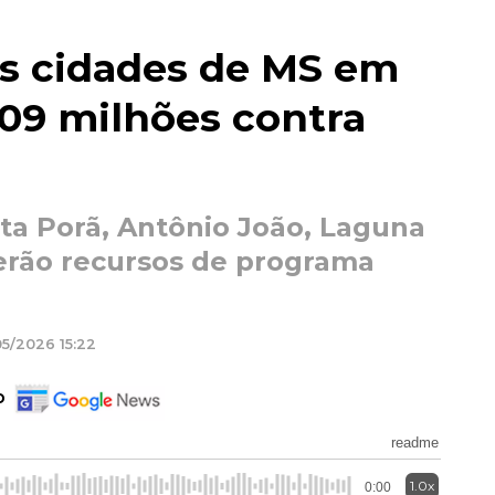
is cidades de MS em
09 milhões contra
nta Porã, Antônio João, Laguna
rão recursos de programa
5/2026 15:22
o
readme
1.0x
0:00