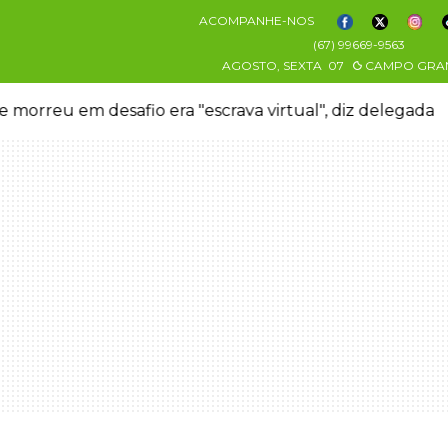
ACOMPANHE-NOS
(67) 99669-9563
AGOSTO, SEXTA
07
CAMPO GRA
 morreu em desafio era "escrava virtual", diz delegada