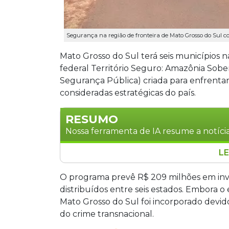
Segurança na região de fronteira de Mato Grosso do Sul 
Mato Grosso do Sul terá seis municípios 
federal Território Seguro: Amazônia Sobera
Segurança Pública) criada para enfrenta
consideradas estratégicas do país.
RESUMO
Nossa ferramenta de IA resume a notícia
LE
Seis municípios de Mato Grosso do Sul,
Laguna Carapã e Amambai, serão incluí
O programa prevê R$ 209 milhões em inve
Amazônia Soberana, do Ministério da Ju
distribuídos entre seis estados. Embora o
investimentos nacionais para combater
Mato Grosso do Sul foi incorporado devido
estados, com foco em repressão, inteli
do crime transnacional.
de fronteira.