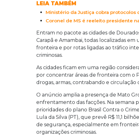
LEIA TAMBÉM
Ministério da Justiça cobra protocolo
Coronel de MS é reeleito presidente nac
Entram no pacote as cidades de Dourados,
Carapã e Amambai, todas localizadas em 
fronteira e por rotas ligadas ao tráfico i
criminosas.
As cidades ficam em uma região considera
por concentrar áreas de fronteira com o Pa
drogas, armas, contrabando e circulação 
O anúncio amplia a presença de Mato Gro
enfrentamento das facções. Na semana pas
prioridades do plano Brasil Contra o Crim
Lula da Silva (PT), que prevê R$ 11,1 bil
de segurança, especialmente em fronteira
organizações criminosas.