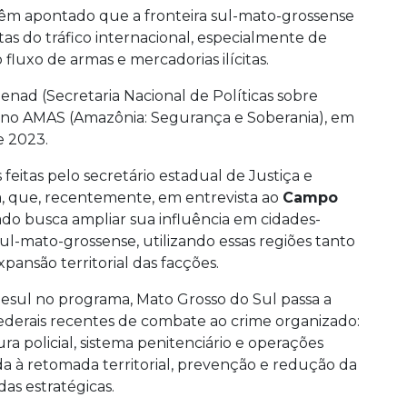
 têm apontado que a fronteira sul-mato-grossense
as do tráfico internacional, especialmente de
luxo de armas e mercadorias ilícitas.
nad (Secretaria Nacional de Políticas sobre
plano AMAS (Amazônia: Segurança e Soberania), em
e 2023.
eitas pelo secretário estadual de Justiça e
a, que, recentemente, em entrevista ao
Campo
zado busca ampliar sua influência em cidades-
sul-mato-grossense, utilizando essas regiões tanto
xpansão territorial das facções.
nesul no programa, Mato Grosso do Sul passa a
ederais recentes de combate ao crime organizado:
a policial, sistema penitenciário e operações
ada à retomada territorial, prevenção e redução da
as estratégicas.