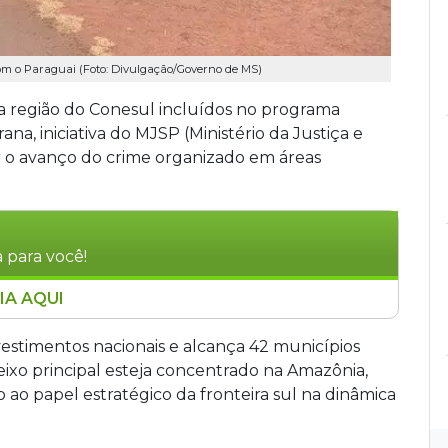
com o Paraguai (Foto: Divulgação/Governo de MS)
na região do Conesul incluídos no programa
na, iniciativa do MJSP (Ministério da Justiça e
r o avanço do crime organizado em áreas
 para você!
IA AQUI
 Dourados, Bela Vista, Ponta Porã, Antônio João,
dos no programa federal Território Seguro:
stimentos nacionais e alcança 42 municípios
stiça. A iniciativa prevê R$ 209 milhões em
 eixo principal esteja concentrado na Amazônia,
 o crime organizado em 42 municípios de seis
 ao papel estratégico da fronteira sul na dinâmica
gência, prevenção e reinserção social em regiões