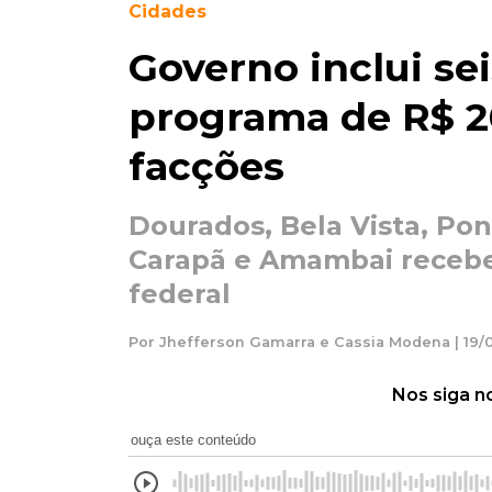
Cidades
Governo inclui se
programa de R$ 2
facções
Dourados, Bela Vista, Po
Carapã e Amambai recebe
federal
Por Jhefferson Gamarra e Cassia Modena | 19/0
Nos siga n
ouça este conteúdo