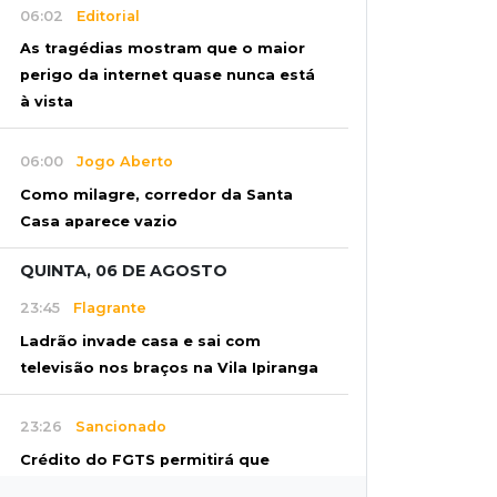
06:02
Editorial
As tragédias mostram que o maior
perigo da internet quase nunca está
à vista
06:00
Jogo Aberto
Como milagre, corredor da Santa
Casa aparece vazio
QUINTA, 06 DE AGOSTO
23:45
Flagrante
Ladrão invade casa e sai com
televisão nos braços na Vila Ipiranga
23:26
Sancionado
Crédito do FGTS permitirá que
santas casas refinanciem dívidas até