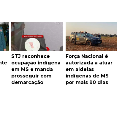
STJ reconhece
Força Nacional é
nte
ocupação indígena
autorizada a atuar
em MS e manda
em aldeias
s
prosseguir com
indígenas de MS
demarcação
por mais 90 dias