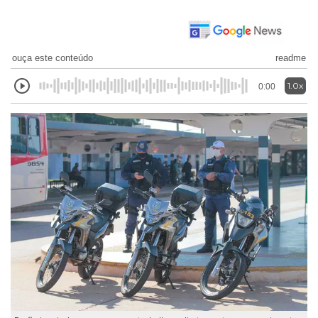
ouça este conteúdo
readme
1.0x
0:00