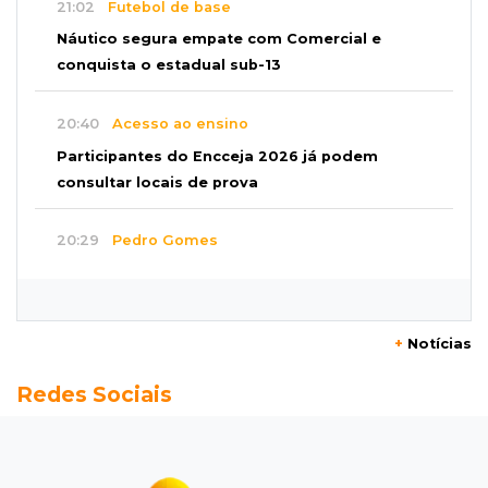
21:02
Futebol de base
Náutico segura empate com Comercial e
conquista o estadual sub-13
20:40
Acesso ao ensino
Participantes do Encceja 2026 já podem
consultar locais de prova
20:29
Pedro Gomes
Jovem morre baleado e suspeita envolve
disputa entre facções rivais
+
Notícias
20:01
Futebol feminino
Redes Sociais
Pantanal treina em Goiânia antes de jogo que
vale acesso inédito à Série A2
19:44
Campeonato Brasileiro