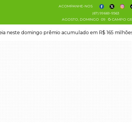
ACOMPANHE-NOS
(67) 99669-9563
AGOSTO, DOMINGO
09
CAMPO G
eia neste domingo prêmio acumulado em R$ 165 milhõe