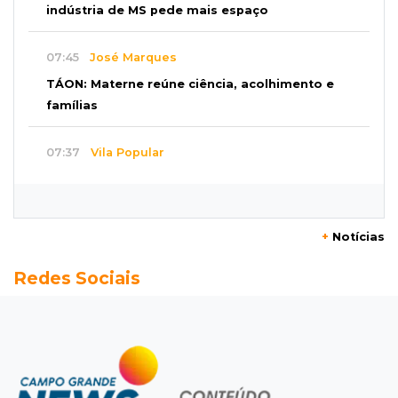
indústria de MS pede mais espaço
07:45
José Marques
TÁON: Materne reúne ciência, acolhimento e
famílias
07:37
Vila Popular
Adolescente suspeito de queimar amigo está
assustado e espera para ser ouvido
+
Notícias
07:33
Esportes
Redes Sociais
Copa Pantanal de vôlei reúne 20 clubes na
Capital em disputa da fase estadual
07:30
Post Patrocinado
2ª Corrida Sicredi acontece neste sábado: veja
programação