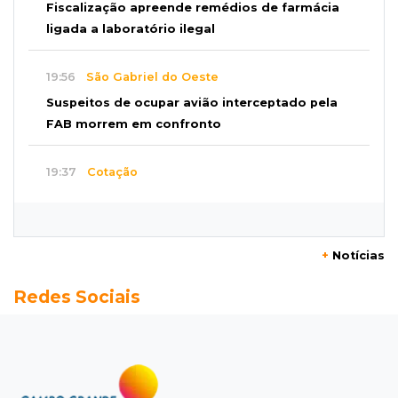
Fiscalização apreende remédios de farmácia
ligada a laboratório ilegal
19:56
São Gabriel do Oeste
Suspeitos de ocupar avião interceptado pela
FAB morrem em confronto
19:37
Cotação
Dólar comercial cai 0,46% e encerra semana
cotado a R$ 5,08
+
Notícias
19:18
95º caso
Redes Sociais
Foragido que se passava por pastor morre
após reagir à abordagem policial
18:51
Certidão
Em MS, uma criança é registrada sem o nome