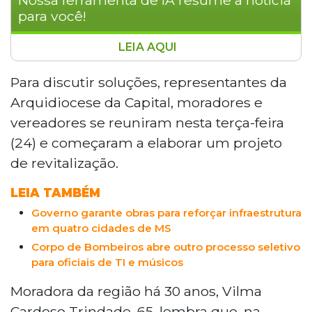
para você!
LEIA AQUI
A Praça do Papa, localizada no bairro
Santo Antônio em Campo Grande,
Para discutir soluções, representantes da
enfrenta grave deterioração com
Arquidiocese da Capital, moradores e
problemas de infraestrutura, segurança e
vereadores se reuniram nesta terça-feira
manutenção. O espaço, antes palco de
(24) e começaram a elaborar um projeto
celebrações religiosas e eventos culturais,
de revitalização.
hoje apresenta bancos quebrados, mato
alto e placas arrancadas. Para reverter a
LEIA TAMBÉM
situação, representantes da Arquidiocese,
moradores e vereadores se reuniram para
Governo garante obras para reforçar infraestrutura
em quatro cidades de MS
elaborar um projeto de revitalização. Uma
comissão temporária foi criada para
Corpo de Bombeiros abre outro processo seletivo
para oficiais de TI e músicos
desenvolver propostas que incluem
instalação de academia ao ar livre,
Moradora da região há 30 anos, Vilma
parquinho infantil e projetos culturais,
Cardoso Trindade, 65, lembra que, na