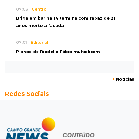
07:03
Centro
Briga em bar na 14 termina com rapaz de 21
anos morto a facada
07:01
Editorial
Planos de Riedel e Fábio multiplicam
promessas, mas deixam a conta para depois
07:00
Agendão
+
Notícias
Domingo é dia de Festival do Sobá e feiras em
Redes Sociais
homenagem aos pais
SÁBADO, 08 DE AGOSTO
22:04
Resumão
Fluminense segura Botafogo no clássico e
Coritiba bate a Chapecoense