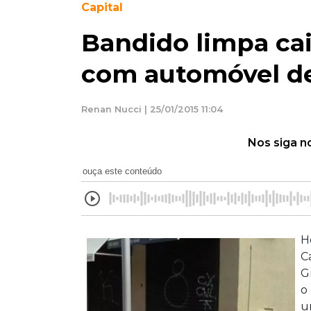
Capital
Bandido limpa cai
com automóvel de
Renan Nucci | 25/01/2015 11:04
Nos siga n
ouça este conteúdo
H
C
G
o
u