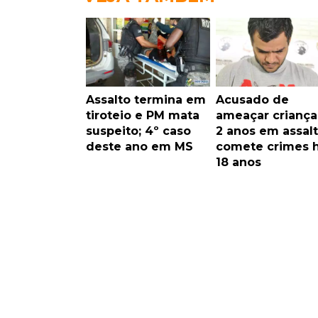
Assalto termina em
Acusado de
tiroteio e PM mata
ameaçar criança
suspeito; 4º caso
2 anos em assal
deste ano em MS
comete crimes 
18 anos