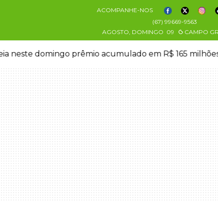
ACOMPANHE-NOS
(67) 99669-9563
AGOSTO, DOMINGO
09
CAMPO G
eia neste domingo prêmio acumulado em R$ 165 milhõe