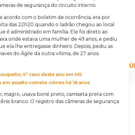
âmeras de segurança do circuito interno.
e acordo com o boletim de ocorrência, era por
olta das 22h20 quando o ladrão chegou ao local
ue é administrado em família. Ele foi direto ao
aixa onde estava uma mulher de 49 anos, e pediu
ue ela lhe entregasse dinheiro. Depois, pediu as
haves do Ágile da outra vítima, de 27 anos.
Ú
 suspeito; 4º caso deste ano em MS
 em assalto comete crimes há 18 anos
m, magro, usava boné preto, camiseta preta com
nis branco. O registro das câmeras de segurança