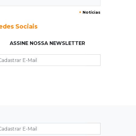
20:29
Pedro Gomes
+
Notícias
Jovem morre baleado e suspeita
envolve disputa entre facções rivais
edes Sociais
20:01
Futebol feminino
ASSINE NOSSA NEWSLETTER
Pantanal treina em Goiânia antes de
jogo que vale acesso inédito à Série
A2
19:44
Campeonato Brasileiro
Remo busca empate com Atlético-MG
e segue na zona de rebaixamento
19:27
Caso Ayla
Defesa diz que preso suspeito de
sequestro só emprestou casa a
conhecido