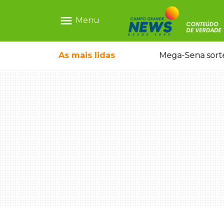
menu
Menu
o em sequestro de bebê na Capital
As mais
lidas
Mega-Sena sort