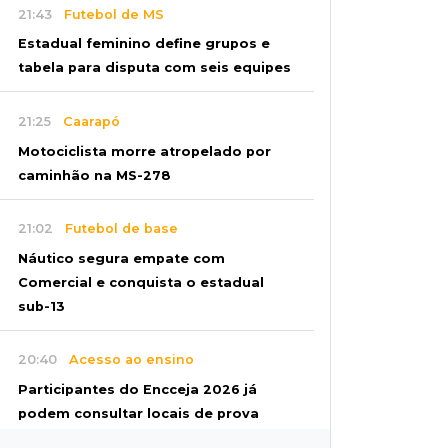
21:43
Futebol de MS
Estadual feminino define grupos e
tabela para disputa com seis equipes
21:25
Caarapó
Motociclista morre atropelado por
caminhão na MS-278
21:02
Futebol de base
Náutico segura empate com
Comercial e conquista o estadual
sub-13
20:40
Acesso ao ensino
Participantes do Encceja 2026 já
podem consultar locais de prova