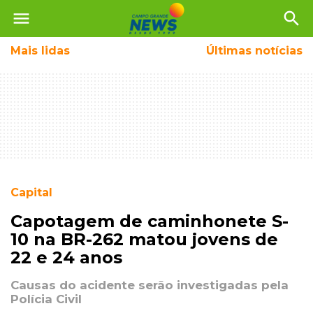
menu
search
Mais
lidas
Últimas notícias
Capital
Capotagem de caminhonete S-
10 na BR-262 matou jovens de
22 e 24 anos
Causas do acidente serão investigadas pela
Polícia Civil