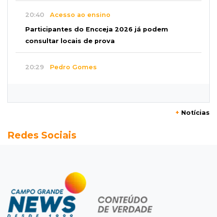
20:40
Acesso ao ensino
Participantes do Encceja 2026 já podem
consultar locais de prova
20:29
Pedro Gomes
Jovem morre baleado e suspeita envolve
disputa entre facções rivais
+
Notícias
20:01
Futebol feminino
Redes Sociais
Pantanal treina em Goiânia antes de jogo que
vale acesso inédito à Série A2
19:44
Campeonato Brasileiro
Remo busca empate com Atlético-MG e segue
na zona de rebaixamento