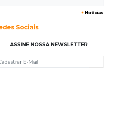
Foragido que se passava por pastor
+
Notícias
morre após reagir à abordagem
policial
edes Sociais
18:51
Certidão
ASSINE NOSSA NEWSLETTER
Em MS, uma criança é registrada sem
o nome do pai a cada 2h
18:36
Decisão
Pantanal viaja para Goiás em busca
de acesso inédito à Série A2 feminina
18:33
Registro do céu
Após chuva, despedida do "sextou" é
com pôr do sol que parece fogo
18:13
Nacional