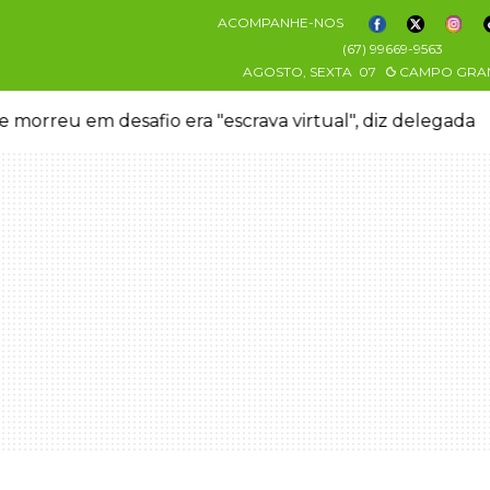
ACOMPANHE-NOS
(67) 99669-9563
AGOSTO, SEXTA
07
CAMPO GRA
 morreu em desafio era "escrava virtual", diz delegada