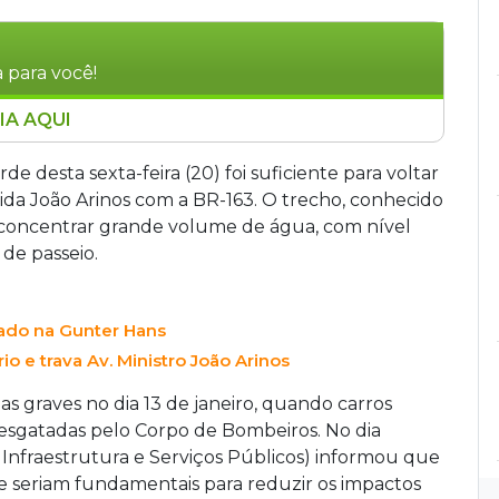
 para você!
IA AQUI
om a BR-163, em Campo Grande, voltou a
de desta sexta-feira (20). O nível da água
de desta sexta-feira (20) foi suficiente para voltar
s, causando transtornos aos motoristas que
ida João Arinos com a BR-163. O trecho, conhecido
 das obras de drenagem prometidas pela
 concentrar grande volume de água, com nível
 no Jardim Noroeste, o problema persiste.
de passeio.
te ficou parada no meio da água, e
a, com um deles precisando de ajuda para sair do
rado na Gunter Hans
o e trava Av. Ministro João Arinos
as graves no dia 13 de janeiro, quando carros
 resgatadas pelo Corpo de Bombeiros. No dia
e Infraestrutura e Serviços Públicos) informou que
 seriam fundamentais para reduzir os impactos