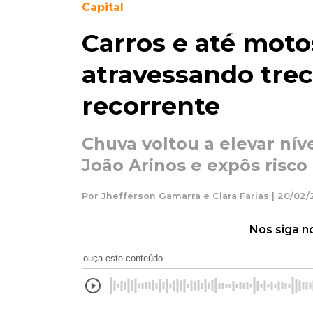
Capital
Carros e até moto
atravessando tre
recorrente
Chuva voltou a elevar nív
João Arinos e expôs risco
Por Jhefferson Gamarra e Clara Farias | 20/02/
Nos siga n
ouça este conteúdo