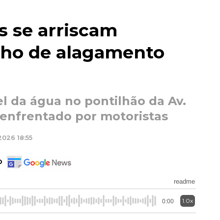
s se arriscam
cho de alagamento
el da água no pontilhão da Av.
 enfrentado por motoristas
2026 18:55
o
readme
1.0x
0:00