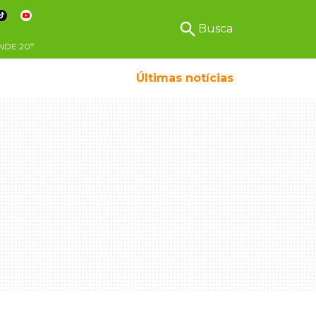
search
Busca
NDE
20º
Últimas notícias