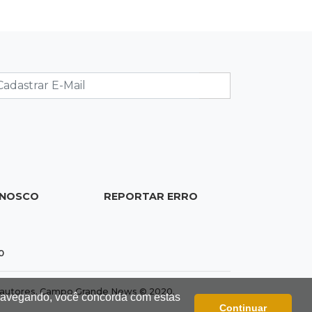
facções vão para presídio federal
17:00
Vila Sobrinho
Uno capota e Gol invade terreno em
acidente próximo à Praça do Papa
16:52
De estimação
Pet shop é recorrente na venda de
cães "fake" e até de animais doentes
16:47
Adoção especial
ONOSCO
REPORTAR ERRO
Cachorrinho que perdeu um olho
espera por novo lar no CCZ
0
dos autores. Campo Grande News © 2020.
 navegando, você concorda com estas
Continuar