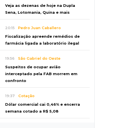
Veja as dezenas de hoje na Dupla
Sena, Lotomania, Quina e mais
20:15
Pedro Juan Caballero
Fiscalização apreende remédios de
farmácia ligada a laboratório ilegal
19:56
São Gabriel do Oeste
Suspeitos de ocupar avião
interceptado pela FAB morrem em
confronto
19:37
Cotação
Dólar comercial cai 0,46% e encerra
semana cotado a R$ 5,08
19:18
95º caso