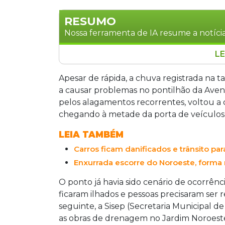
RESUMO
Nossa ferramenta de IA resume a notícia
LE
O pontilhão da Avenida João Arinos c
registrar alagamento após chuva na tar
Apesar de rápida, a chuva registrada na tar
atingiu a metade da porta dos veículo
a causar problemas no pontilhão da Aven
precisavam atravessar o local. Apesar
pelos alagamentos recorrentes, voltou a
Secretaria Municipal de Infraestrutura
chegando à metade da porta de veículos 
Durante o alagamento, uma caminhone
LEIA TAMBÉM
motociclistas se arriscaram na travessi
Carros ficam danificados e trânsito pa
local.
Enxurrada escorre do Noroeste, forma ri
O ponto já havia sido cenário de ocorrênci
ficaram ilhados e pessoas precisaram ser
seguinte, a Sisep (Secretaria Municipal d
as obras de drenagem no Jardim Noroeste