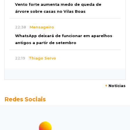
Vento forte aumenta medo de queda de
árvore sobre casas no Vilas Boas
22:38
Mensageiro
WhatsApp deixará de funcionar em aparelhos
antigos a partir de setembro
22:19
Thiago Servo
Sertanejo desiste de ação de R$ 12 milhões
por pagar pensão sem ser pai
+
Notícias
21:50
Balcão de empregos
Redes Sociais
Semana vai começar com 909 novas
oportunidades de trabalho em 114 funções
21:31
Flagrante
Motorista atinge carro parado, perde