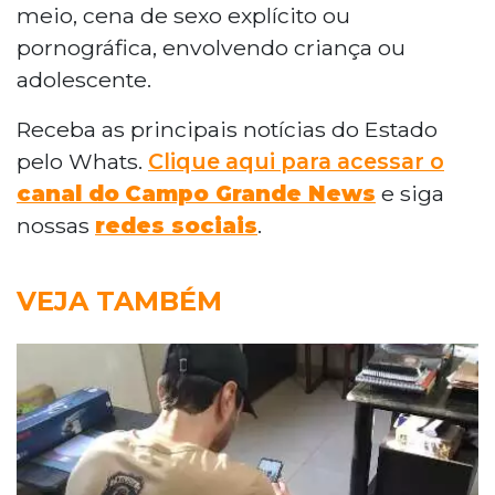
meio, cena de sexo explícito ou
pornográfica, envolvendo criança ou
adolescente.
Receba as principais notícias do Estado
pelo Whats.
Clique aqui para acessar o
canal do
Campo Grande News
e siga
nossas
redes sociais
.
VEJA TAMBÉM