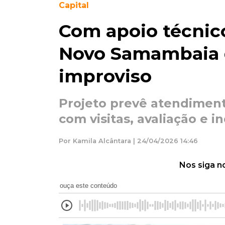
Capital
Com apoio técnic
Novo Samambaia 
improviso
Projeto prevê atendiment
com visitas, avaliação e 
Por Kamila Alcântara | 24/04/2026 14:46
Nos siga n
ouça este conteúdo