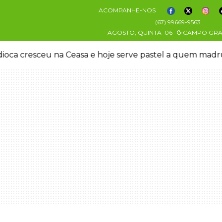
ACOMPANHE-NOS
(67) 99669-9563
AGOSTO, QUINTA
06
CAMPO GR
oca cresceu na Ceasa e hoje serve pastel a quem mad