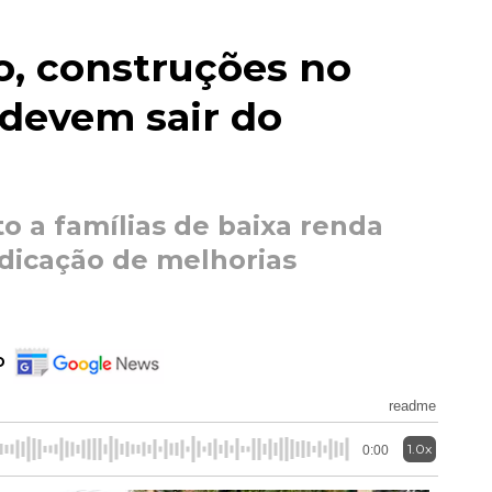
o, construções no
devem sair do
o a famílias de baixa renda
indicação de melhorias
o
readme
1.0x
0:00