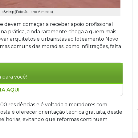
a&nbsp;(Foto: Juliano Almeida)
e devem começar a receber apoio profissional
, na prática, ainda raramente chega a quem mais
 levar arquitetos e urbanistas ao loteamento Novo
as comuns das moradias, como infiltrações, falta
 para você!
IA AQUI
to Novo Samambaia, em Campo Grande,
quitetos e urbanistas para melhorar suas
 200 residências e é voltada a moradores com
o atenderá mais de 200 residências de moradores
posta é oferecer orientação técnica gratuita, desde
s, com foco em problemas como infiltrações e
 melhorias, evitando que reformas continuem
coordenada pelo CAU/MS em parceria com a