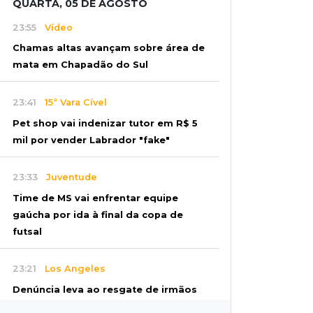
QUARTA, 05 DE AGOSTO
23:55
Vídeo
Chamas altas avançam sobre área de
mata em Chapadão do Sul
23:41
15ª Vara Cível
Pet shop vai indenizar tutor em R$ 5
mil por vender Labrador "fake"
23:33
Juventude
Time de MS vai enfrentar equipe
gaúcha por ida à final da copa de
futsal
23:21
Los Angeles
Denúncia leva ao resgate de irmãos
deixados sozinhos em casa trancada