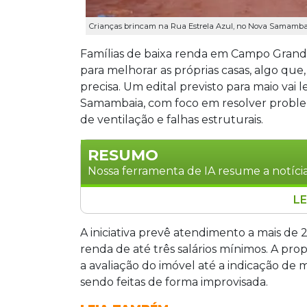
Crianças brincam na Rua Estrela Azul, no Nova Samambai
Famílias de baixa renda em Campo Grand
para melhorar as próprias casas, algo que
precisa. Um edital previsto para maio vai
Samambaia, com foco em resolver problem
de ventilação e falhas estruturais.
RESUMO
Nossa ferramenta de IA resume a notícia
LE
Famílias de baixa renda do loteamen
receberão apoio técnico gratuito de ar
A iniciativa prevê atendimento a mais de
moradias. Um edital previsto para mai
renda de até três salários mínimos. A pro
com renda de até três salários mínimo
a avaliação do imóvel até a indicação de
falhas estruturais. A iniciativa será 
sendo feitas de forma improvisada.
Agehab.