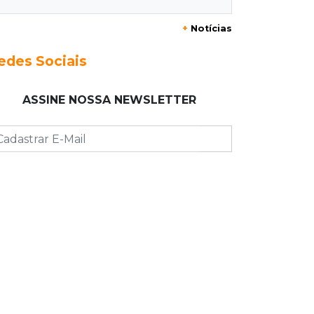
+
Notícias
23:17
Clima
Defesa Civil recomenda atenção em
edes Sociais
MS com formação de ciclone bomba
ASSINE NOSSA NEWSLETTER
23:00
Ideb
Entre escolas com nota divulgada, 3
estaduais lideram o Ensino Médio na
Capital
22:57
Chapadão do Sul
Homem é baleado após apontar
revólver para policiais militares
22:42
Resumão
Palmeiras e Vasco confirmam vagas
nas quartas da Copa do Brasil