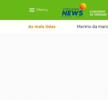
menu
Menu
 falso e prende pai e filho
As mais
lidas
Menino da mandi