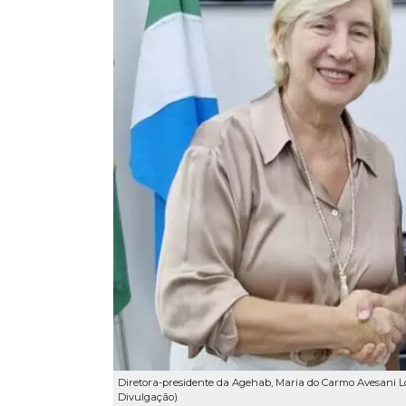
Diretora-presidente da Agehab, Maria do Carmo Avesani Lo
Divulgação)