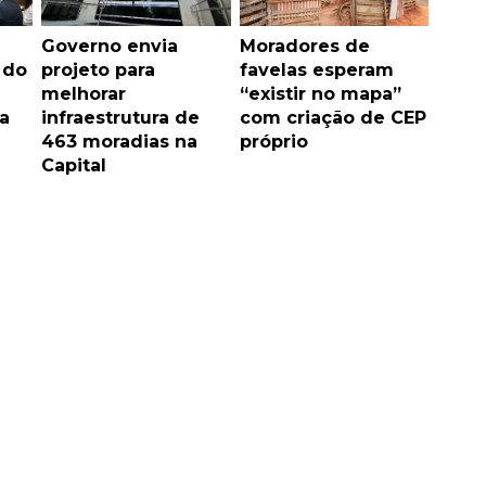
Governo envia
Moradores de
 do
projeto para
favelas esperam
melhorar
“existir no mapa”
a
infraestrutura de
com criação de CEP
463 moradias na
próprio
Capital