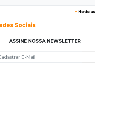
Ex-vereador preso começa briga
durante banho de sol e leva socos de
+
Notícias
detento
edes Sociais
17:31
Dourados
Vídeo mostra jovem sendo
ASSINE NOSSA NEWSLETTER
executado com tiro na cabeça em
loja do pai
17:24
Recursos
Governo libera R$ 433 mil a
Deodápolis após temporal de
granizo causar estragos
17:17
Em investigação
Pai de bebê desaparecida vai à
polícia e nega ser membro de facção