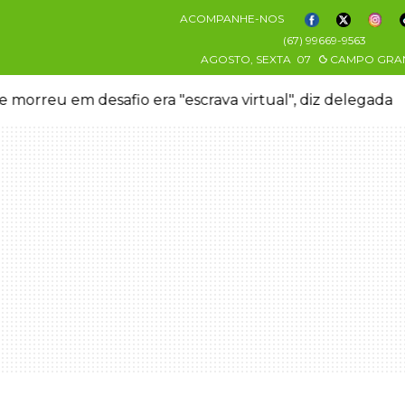
ACOMPANHE-NOS
(67) 99669-9563
AGOSTO, SEXTA
07
CAMPO GRA
 morreu em desafio era "escrava virtual", diz delegada