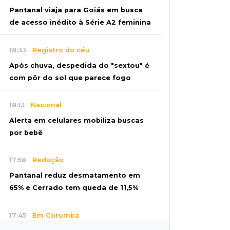
Pantanal viaja para Goiás em busca
de acesso inédito à Série A2 feminina
18:33
Registro do céu
Após chuva, despedida do "sextou" é
com pôr do sol que parece fogo
18:13
Nacional
Alerta em celulares mobiliza buscas
por bebê
17:58
Redução
Pantanal reduz desmatamento em
65% e Cerrado tem queda de 11,5%
17:45
Em Corumbá