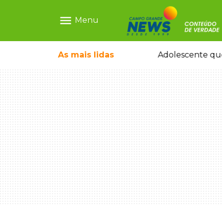
menu
Menu
pode ganhar dia oficial em MS
As mais
lidas
Adolescente que