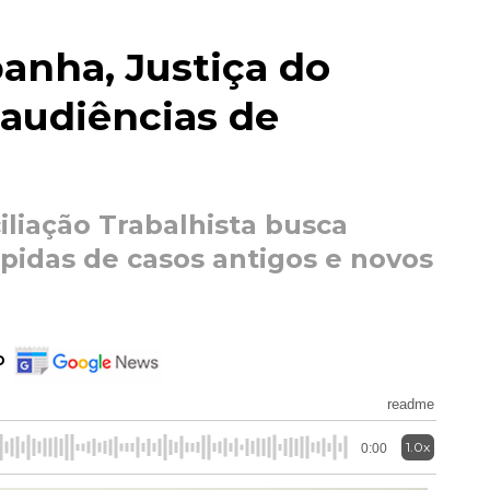
anha, Justiça do
 audiências de
liação Trabalhista busca
pidas de casos antigos e novos
o
readme
1.0x
0:00