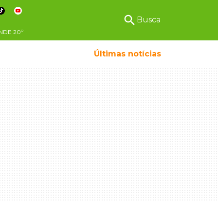
search
Busca
NDE
20º
Últimas notícias