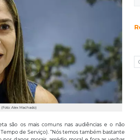
R
 (Foto: Alex Machado)
reta são os mais comuns nas audiências e o não
 Tempo de Serviço). “Nós temos também bastante
por danos morais, assédio moral e fora as verbas