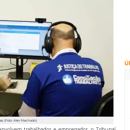
Ú
as (Foto: Alex Machado)
 envolvem trabalhador e empregador, o Tribunal