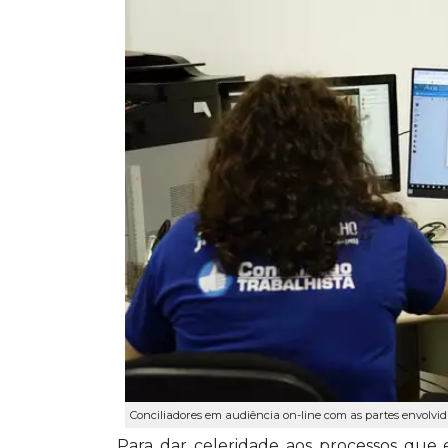
Conciliadores em audiência on-line com as partes envolvid
Para dar celeridade aos processos que