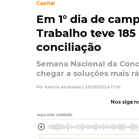
Capital
Em 1° dia de camp
Trabalho teve 185
conciliação
Semana Nacional da Conci
chegar a soluções mais rá
Por Kamila Alcântara | 20/05/2024 17:10
Nos siga n
ouça este conteúdo