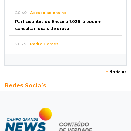
20:40
Acesso ao ensino
Participantes do Encceja 2026 já podem
consultar locais de prova
20:29
Pedro Gomes
Jovem morre baleado e suspeita envolve
disputa entre facções rivais
+
Notícias
20:01
Futebol feminino
Redes Sociais
Pantanal treina em Goiânia antes de jogo que
vale acesso inédito à Série A2
19:44
Campeonato Brasileiro
Remo busca empate com Atlético-MG e segue
na zona de rebaixamento