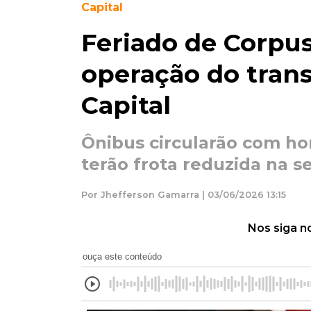
Capital
Feriado de Corpus 
operação do trans
Capital
Ônibus circularão com ho
terão frota reduzida na se
Por Jhefferson Gamarra | 03/06/2026 13:15
Nos siga n
ouça este conteúdo