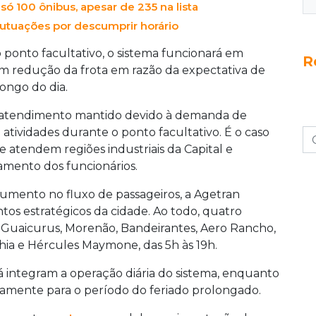
só 100 ônibus, apesar de 235 na lista
autuações por descumprir horário
o ponto facultativo, o sistema funcionará em
R
m redução da frota em razão da expectativa de
ongo do dia.
o atendimento mantido devido à demanda de
tividades durante o ponto facultativo. É o caso
ue atendem regiões industriais da Capital e
amento dos funcionários.
aumento no fluxo de passageiros, a Agetran
ntos estratégicos da cidade. Ao todo, quatro
s Guaicurus, Morenão, Bandeirantes, Aero Rancho,
ahia e Hércules Maymone, das 5h às 19h.
já integram a operação diária do sistema, enquanto
ivamente para o período do feriado prolongado.