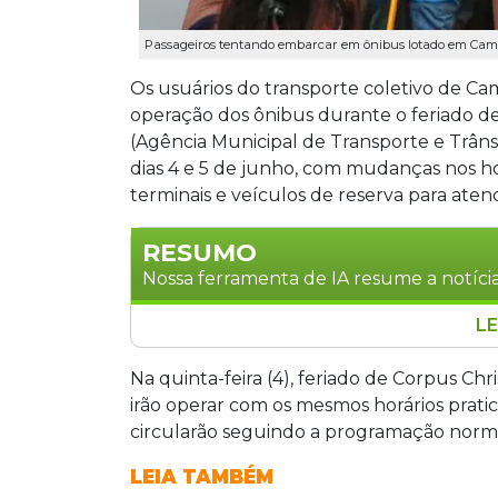
Passageiros tentando embarcar em ônibus lotado em Cam
Os usuários do transporte coletivo de Ca
operação dos ônibus durante o feriado de 
(Agência Municipal de Transporte e Trân
dias 4 e 5 de junho, com mudanças nos ho
terminais e veículos de reserva para at
RESUMO
Nossa ferramenta de IA resume a notícia
LE
A Agetran anunciou programação espec
Grande nos dias 4 e 5 de junho, feriado
Na quinta-feira (4), feriado de Corpus Chri
quinta, os ônibus seguirão horários de 
irão operar com os mesmos horários pratic
linhas que atendem regiões industriai
circularão seguindo a programação norm
ficarão nos terminais das 5h às 19h.
LEIA TAMBÉM