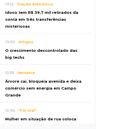
13:12
Fraude eletrônica
Idoso tem R$ 39,7 mil retirados da
conta em três transferências
misteriosas
13:00
Artigos
O crescimento descontrolado das
big techs
12:55
Ventania
Árvore cai, bloqueia avenida e deixa
comércio sem energia em Campo
Grande
12:34
"Foi mal"
Mulher em situação de rua coloca
fogo em terreno e causa incêndio no