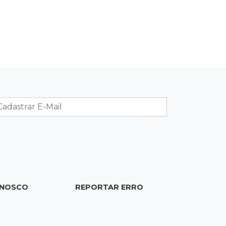
10:33
Licenciamento ambiental
Governador quer que Imasul assuma
licenciamento de rodovias da Rota
da Celulose
10:25
Dourados
Após brilhar na Copa LNF, goleiro do
Juventude AG vai para futsal de
Portugal
10:13
TV News
Morte no trânsito e casamento de
bisavó são destaques da semana
ONOSCO
REPORTAR ERRO
10:05
19 viagens num dia
Fraude com cartão “torra” R$ 81 mil