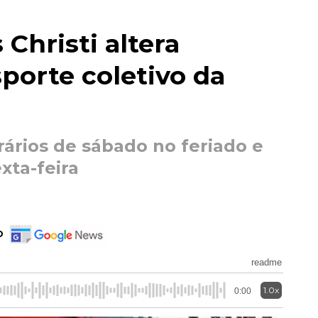
Christi altera
porte coletivo da
rários de sábado no feriado e
xta-feira
o
readme
1.0x
0:00