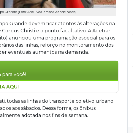
po Grande (Foto: Arquivo/Campo Grande News)
mpo Grande devem ficar atentos às alterações na
Corpus Christi e o ponto facultativo. A Agetran
sito) anunciou uma programação especial para os
rários das linhas, reforço no monitoramento dos
ender eventuais aumentos na demanda.
 para você!
IA AQUI
ial para o transporte coletivo de Campo
 de Corpus Christi e ponto facultativo. Na
sti, todas as linhas do transporte coletivo urbano
sábado. Na sexta, haverá redução da frota, mas
ados aos sábados. Dessa forma, os ônibus
s seguirão operando. Quatro ônibus de reserva
almente adotada nos fins de semana.