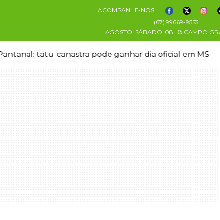
ACOMPANHE-NOS
(67) 99669-9563
AGOSTO, SÁBADO
08
CAMPO GR
antanal: tatu-canastra pode ganhar dia oficial em MS