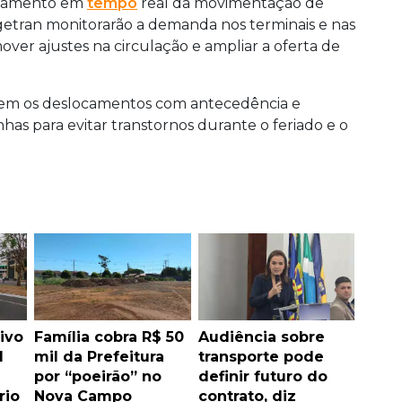
nhamento em
tempo
real da movimentação de
getran monitorarão a demanda nos terminais e nas
over ajustes na circulação e ampliar a oferta de
mem os deslocamentos com antecedência e
has para evitar transtornos durante o feriado e o
ivo
Família cobra R$ 50
Audiência sobre
l
mil da Prefeitura
transporte pode
por “poeirão” no
definir futuro do
rio
Nova Campo
contrato, diz