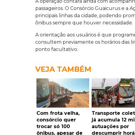
A operação contará ainda com acompa
passageiros. O Consórcio Guaicurus e a A
principais linhas da cidade, podendo prom
ônibus sempre que houver necessidade.
A orientação aos usuários é que progra
consultem previamente os horários das lin
ponto facultativo.
VEJA TAMBÉM
Com frota velha,
Transporte colet
consórcio quer
já acumula 12 mi
trocar só 100
autuações por
ônibus, apesar de
descumprir horá