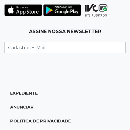
Juiz manda soltar motorista bêbado envolvido
em acidente que matou eletricista
11:19
Successione
ASSINE NOSSA NEWSLETTER
Preso há quase 1 semana, ex-deputado Neno
Razuk tenta liberdade no STJ
11:07
Novo cenário
Acrissul atribui queda do rebanho em MS a
ciclo pecuário e uso da terra
11:00
Let it Rip
EXPEDIENTE
Esquece de farmar aura: campeonato de
Beyblade agita Campo Grande
ANUNCIAR
10:56
Crime internacional
POLÍTICA DE PRIVACIDADE
Boliviano morto pelo Bope era "figurão" do