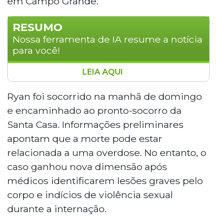
em Campo Grande.
RESUMO
Nossa ferramenta de IA resume a notícia
para você!
LEIA AQUI
Ryan da Silva Gonzales, de 26 anos,
morreu na quarta-feira (17) após três dias
Ryan foi socorrido na manhã de domingo
internado na Santa Casa de Campo
e encaminhado ao pronto-socorro da
Grande. Ele foi encontrado nu e
Santa Casa. Informações preliminares
desacordado na Rua Alvilândia, no Bairro
apontam que a morte pode estar
São Jorge da Lagoa. Exames apontaram
relacionada a uma overdose. No entanto, o
lesões graves e indícios de violência
sexual. A mãe, Rosilene Silva, de 50 anos,
caso ganhou nova dimensão após
cobra justiça e pretende entregar o
médicos identificarem lesões graves pelo
celular do filho à polícia. O caso é
corpo e indícios de violência sexual
investigado pela 6ª Delegacia de Polícia
durante a internação.
Civil.