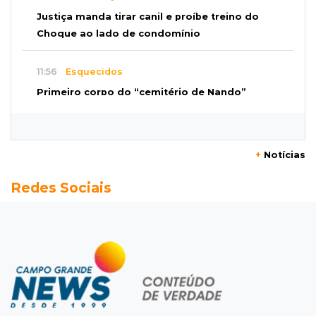
Justiça manda tirar canil e proíbe treino do
Choque ao lado de condomínio
11:56
Esquecidos
Primeiro corpo do “cemitério de Nando”
nunca teve nome
11:48
Nova Alvorada do Sul
+
Notícias
Vereadora é acusada de insinuar em vídeo
Redes Sociais
que prefeito agride mulheres
11:31
Paradeiro incerto
Mãe narra emboscada e diz ter sido amarrada
antes de bebê desaparecer
11:28
Audiência de custódia