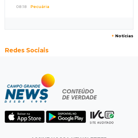
08:18
Pecuária
Rebanho bovino de MS encolhe em 616 mil
animais em um ano
+
Notícias
08:10
Sabia dessa?
Redes Sociais
Roupinha no calor pode virar uma “estufa” e
até matar seu cachorro
07:57
Piloto paraplégico
Ele vendeu a casa para virar piloto, mas pulo
na piscina mudou tudo
07:46
Cozinha sobre rodas
É só abrir o porta-malas: Fábio assa chipa e
até “chirros” dentro do carro