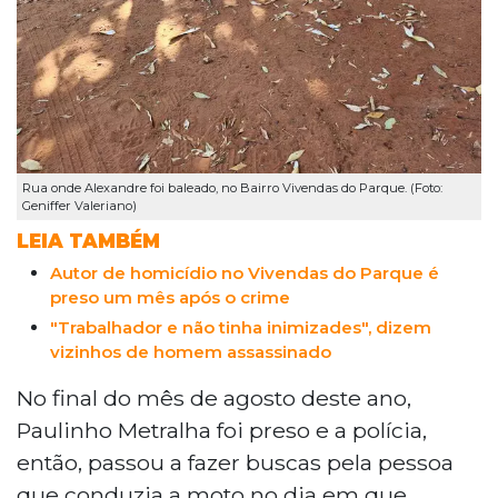
Rua onde Alexandre foi baleado, no Bairro Vivendas do Parque. (Foto:
Geniffer Valeriano)
LEIA TAMBÉM
Autor de homicídio no Vivendas do Parque é
preso um mês após o crime
"Trabalhador e não tinha inimizades", dizem
vizinhos de homem assassinado
No final do mês de agosto deste ano,
Paulinho Metralha foi preso e a polícia,
então, passou a fazer buscas pela pessoa
que conduzia a moto no dia em que