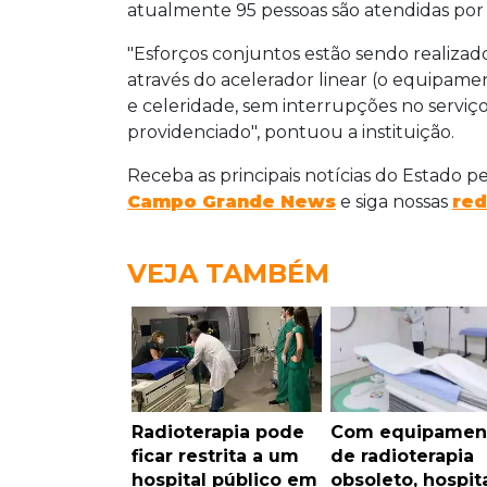
atualmente 95 pessoas são atendidas por d
"Esforços conjuntos estão sendo realizado
através do acelerador linear (o equipam
e celeridade, sem interrupções no servi
providenciado", pontuou a instituição.
Receba as principais notícias do Estado p
Campo Grande News
e siga nossas
red
VEJA TAMBÉM
Radioterapia pode
Com equipamen
ficar restrita a um
de radioterapia
hospital público em
obsoleto, hospit