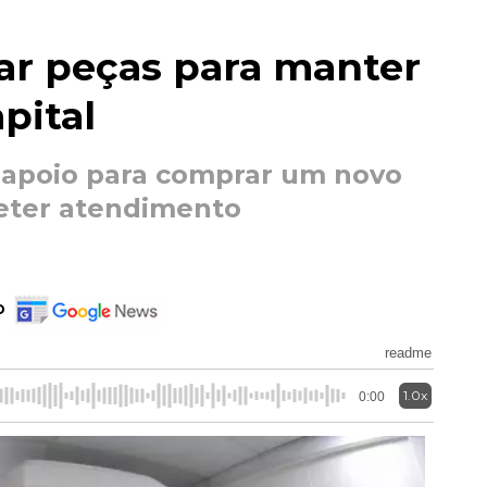
car peças para manter
pital
 apoio para comprar um novo
eter atendimento
o
readme
1.0x
0:00