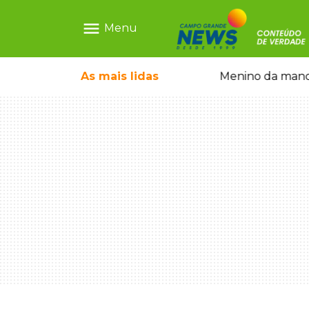
menu
Menu
ntre crianças brasileiras
As mais
lidas
Menino da mandi