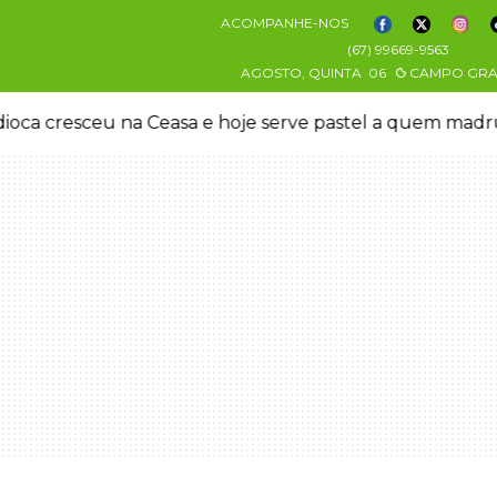
ACOMPANHE-NOS
(67) 99669-9563
AGOSTO, QUINTA
06
CAMPO GR
oca cresceu na Ceasa e hoje serve pastel a quem mad