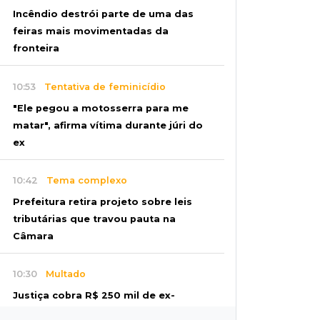
Incêndio destrói parte de uma das
feiras mais movimentadas da
fronteira
10:53
Tentativa de feminicídio
"Ele pegou a motosserra para me
matar", afirma vítima durante júri do
ex
10:42
Tema complexo
Prefeitura retira projeto sobre leis
tributárias que travou pauta na
Câmara
10:30
Multado
Justiça cobra R$ 250 mil de ex-
prefeito de Corumbá por nepotismo