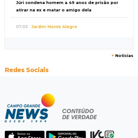
Júri condena homem a 49 anos de prisão por
atirar na ex e matar o amigo dela
07:03
Jardim Monte Alegre
Voltando de conveniência, motorista capota
carro e morre na Avenida Guaicurus
+
Notícias
07:00
Post Patrocinado
Redes Sociais
Sertão tem presente pro Paizão a partir de 10
x R$19,90 e brinde
06:56
Resultado da enquete
Agressores de mulher deveriam usar
tornozeleira rosa, dizem 85% dos leitores
06:43
Pergunta do dia
20 anos da Lei Maria da Penha: o que ainda