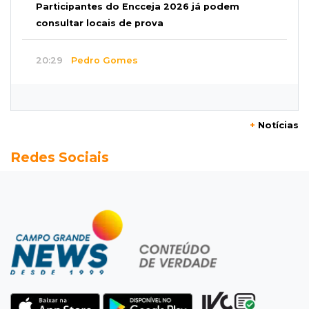
Participantes do Encceja 2026 já podem
consultar locais de prova
20:29
Pedro Gomes
Jovem morre baleado e suspeita envolve
disputa entre facções rivais
+
Notícias
20:01
Futebol feminino
Redes Sociais
Pantanal treina em Goiânia antes de jogo que
vale acesso inédito à Série A2
19:44
Campeonato Brasileiro
Remo busca empate com Atlético-MG e segue
na zona de rebaixamento
19:27
Caso Ayla
Defesa diz que preso suspeito de sequestro