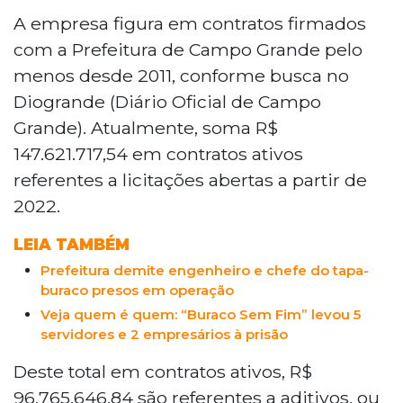
nesta terça-feira (12), investiga a
A empresa figura em contratos firmados
Construtora Rial Ltda., de Campo Grande,
com a Prefeitura de Campo Grande pelo
suspeita de fraudar contratos de
menos desde 2011, conforme busca no
manutenção de vias públicas com a
Diogrande (Diário Oficial de Campo
prefeitura. A empresa acumula R$ 147,6
Grande). Atualmente, soma R$
milhões em contratos ativos, sendo R$
96,7 milhões em aditivos. Sete mandados
147.621.717,54 em contratos ativos
de prisão e dez de busca e apreensão
referentes a licitações abertas a partir de
foram cumpridos. O Ministério Público
2022.
aponta desvios de R$ 113,7 milhões entre
2018 e 2025.
LEIA TAMBÉM
Prefeitura demite engenheiro e chefe do tapa-
buraco presos em operação
Veja quem é quem: “Buraco Sem Fim” levou 5
servidores e 2 empresários à prisão
Deste total em contratos ativos, R$
96.765.646,84 são referentes a aditivos, ou