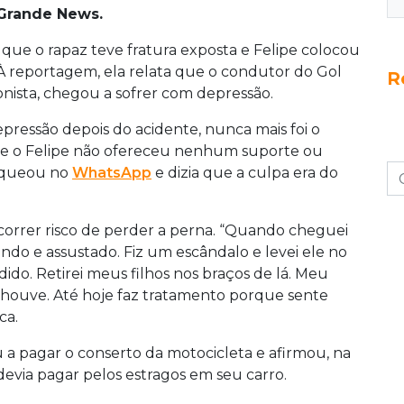
Grande News.
 que o rapaz teve fratura exposta e Felipe colocou
 À reportagem, ela relata que o condutor do Gol
R
conista, chegou a sofrer com depressão.
ressão depois do acidente, nunca mais foi o
s e o Felipe não ofereceu nenhum suporte ou
oqueou no
WhatsApp
e dizia que a culpa era do
a correr risco de perder a perna. “Quando cheguei
ando e assustado. Fiz um escândalo e levei ele no
ido. Retirei meus filhos nos braços de lá. Meu
 houve. Até hoje faz tratamento porque sente
ca.
 a pagar o conserto da motocicleta e afirmou, na
devia pagar pelos estragos em seu carro.