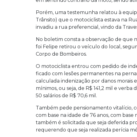
em sentindo contrário da moto, sendo ati
Porém, uma testemunha relatou à equip
Trânsito) que o motociclista estava na Ru
invadiu a rua preferencial, vindo da Trav
No boletim consta a observação de que nã
foi Felipe retirou o veículo do local, se
Corpo de Bombeiros.
O motociclista entrou com pedido de inde
ficado com lesões permanentes na perna e
calculada indenização por danos morais e f
mínimos, ou seja, de R$ 141,2 mil e verba d
50 salários de R$ 70,6 mil.
Também pede pensionamento vitalício, co
com base na idade de 76 anos, com base no
também é solicitada que seja deferida pr
requerendo que seja realizada perícia mé