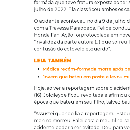
farmácia que teve fratura exposta ao ter
julho de 2022. Ela classificou ambos os c
O acidente aconteceu no dia 9 de julho 
com a Travessa Paraopeba. Felipe conduz
Honda Fan. Ação foi protocolada em nove
“invalidez da parte autora (...) que sofre
contusão do cotovelo esquerdo”.
LEIA TAMBÉM
Médica recém-formada morre após peg
Jovem que bateu em poste e levou mul
Hoje, ao ver a reportagem sobre o acid
(16), Jolcileyde ficou revoltada e afirmou
época que bateu em seu filho, talvez bat
“Assustei quando lia a reportagem. Es
menina morreu. Falei para o meu filho, se 
acidente poderia ser evitado. Deu para v