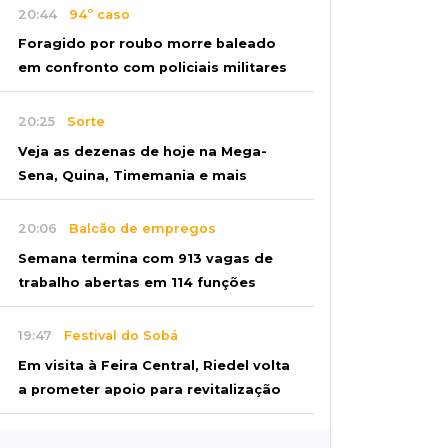
20:44
94º caso
Foragido por roubo morre baleado
em confronto com policiais militares
20:25
Sorte
Veja as dezenas de hoje na Mega-
Sena, Quina, Timemania e mais
20:06
Balcão de empregos
Semana termina com 913 vagas de
trabalho abertas em 114 funções
19:47
Festival do Sobá
Em visita à Feira Central, Riedel volta
a prometer apoio para revitalização
19:28
Contravenção penal