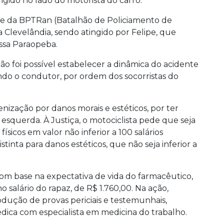
ngido no lado do motorista do carro.
e da BPTRan (Batalhão de Policiamento de
a Clevelândia, sendo atingido por Felipe, que
essa Paraopeba.
o foi possível estabelecer a dinâmica do acidente
gundo o condutor, por ordem dos socorristas do
nização por danos morais e estéticos, por ter
squerda. À Justiça, o motociclista pede que seja
ísicos em valor não inferior a 100 salários
istinta para danos estéticos, que não seja inferior a
m base na expectativa de vida do farmacêutico,
 salário do rapaz, de R$ 1.760,00. Na ação,
odução de provas periciais e testemunhais,
dica com especialista em medicina do trabalho.