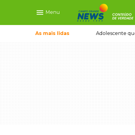
menu
Menu
reu em desafio era "escrava virtual", diz delegada
As mais
lidas