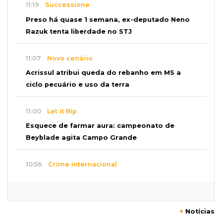
11:19
Successione
Preso há quase 1 semana, ex-deputado Neno
Razuk tenta liberdade no STJ
11:07
Novo cenário
Acrissul atribui queda do rebanho em MS a
ciclo pecuário e uso da terra
11:00
Let it Rip
Esquece de farmar aura: campeonato de
Beyblade agita Campo Grande
10:56
Crime internacional
Boliviano morto pelo Bope era figura de alto
escalão do tráfico de cocaína
+
Notícias
10:45
Economia verde