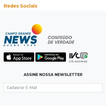
Redes Sociais
MS já tem projetos em mercado de carbono
que pode movimentar R$ 2,36 bilhões
10:33
Licenciamento ambiental
Governador quer que Imasul assuma
licenciamento de rodovias da Rota da
Celulose
10:25
Dourados
Após brilhar na Copa LNF, goleiro do
Juventude AG vai para futsal de Portugal
ASSINE NOSSA NEWSLETTER
10:13
TV News
Morte no trânsito e casamento de bisavó são
destaques da semana
10:05
19 viagens num dia