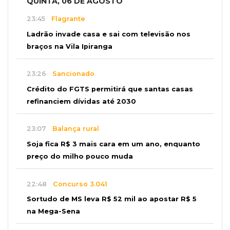
QUINTA, 06 DE AGOSTO
23:45
Flagrante
Ladrão invade casa e sai com televisão nos
braços na Vila Ipiranga
23:26
Sancionado
Crédito do FGTS permitirá que santas casas
refinanciem dívidas até 2030
23:07
Balança rural
Soja fica R$ 3 mais cara em um ano, enquanto
preço do milho pouco muda
22:48
Concurso 3.041
Sortudo de MS leva R$ 52 mil ao apostar R$ 5
na Mega-Sena