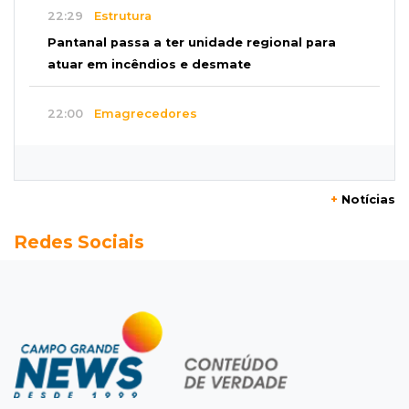
22:29
Estrutura
Pantanal passa a ter unidade regional para
atuar em incêndios e desmate
22:00
Emagrecedores
MS lidera procura digital por canetas
paraguaias sem registro
+
Notícias
21:41
Nova Alvorada do Sul
Redes Sociais
Granizo danifica telhados e plantações
durante temporal no interior
21:22
Agregado
Inter perde para o Corinthians mas avança às
quartas da Copa do Brasil
21:03
Futebol