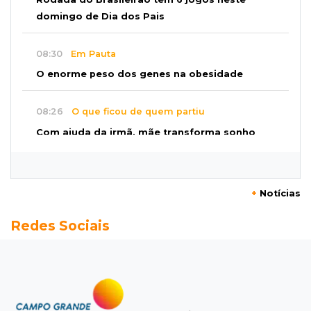
domingo de Dia dos Pais
08:30
Em Pauta
O enorme peso dos genes na obesidade
08:26
O que ficou de quem partiu
Com ajuda da irmã, mãe transforma sonho
que tinha com a filha em loja
08:15
Estudo
+
Notícias
Município de MS perde 58 mil hectares e R$ 12
Redes Sociais
milhões por mês com silvicultura
08:03
Amambai
Rapaz de 23 anos morre ao bater o carro em
poste de energia elétrica