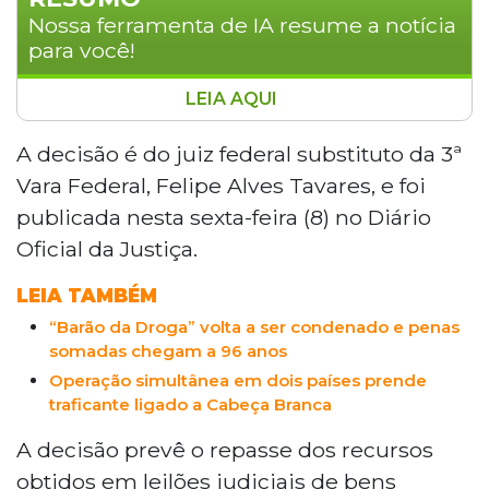
Nossa ferramenta de IA resume a notícia
para você!
LEIA AQUI
A Justiça Federal determinou a
destinação de bens do traficante Luiz
A decisão é do juiz federal substituto da 3ª
Carlos da Rocha, o "Cabeça Branca", à
Vara Federal, Felipe Alves Tavares, e foi
União e ao Funad, incluindo fazendas,
publicada nesta sexta-feira (8) no Diário
aeronaves, veículos de luxo, imóveis e
Oficial da Justiça.
valores em reais, dólares e euros. A
decisão do juiz Felipe Alves Tavares
LEIA TAMBÉM
decorre de condenações por tráfico
“Barão da Droga” volta a ser condenado e penas
internacional e lavagem de dinheiro
somadas chegam a 96 anos
ligadas à apreensão de 980 quilos de
Operação simultânea em dois países prende
cocaína em processos de 2003, 2004 e
traficante ligado a Cabeça Branca
2005.
A decisão prevê o repasse dos recursos
obtidos em leilões judiciais de bens