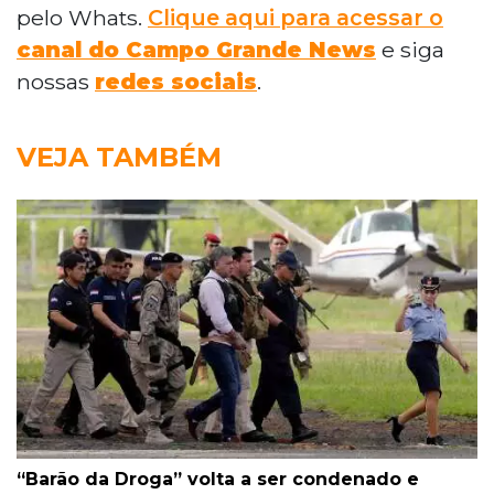
pelo Whats.
Clique aqui para acessar o
canal do Campo Grande News
e siga
nossas
redes sociais
.
VEJA TAMBÉM
“Barão da Droga” volta a ser condenado e