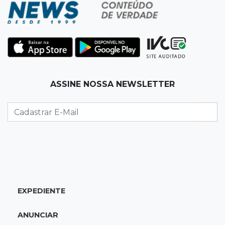
07:54
Ruas bloqueadas
Campo Grande tem quatro interdições no
trânsito neste domingo
07:45
Dia dos Pais
ASSINE NOSSA NEWSLETTER
Qual conselho do seu pai você não ouviu e
hoje paga um preço alto?
07:30
Disciplina e amor
Pais passam kung-fu de geração em geração
e agora treinam as filhas
07:26
Tiradentes
EXPEDIENTE
Ataque em beco deixa um morto com rosto
deformado e outro ferido
ANUNCIAR