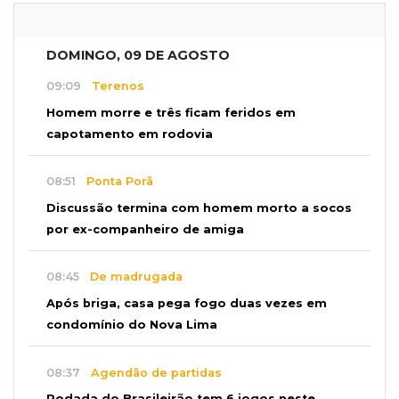
DOMINGO, 09 DE AGOSTO
09:09
Terenos
Homem morre e três ficam feridos em
capotamento em rodovia
08:51
Ponta Porã
Discussão termina com homem morto a socos
por ex-companheiro de amiga
08:45
De madrugada
Após briga, casa pega fogo duas vezes em
condomínio do Nova Lima
08:37
Agendão de partidas
Rodada do Brasileirão tem 6 jogos neste