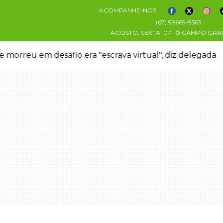
ACOMPANHE-NOS
(67) 99669-9563
AGOSTO, SEXTA
07
CAMPO GRA
 morreu em desafio era "escrava virtual", diz delegada