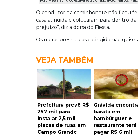
Ford Fiesta atingido estava estacionado (Foto: Marcos Malu
O condutor da caminhonete não ficou fer
casa atingida o colocaram para dentro da 
prejuízo”, diz a dona do Fiesta.
Os moradores da casa atingida não quise
VEJA TAMBÉM
Prefeitura prevê R$
Grávida encontr
297 mil para
barata em
instalar 2,5 mil
hambúrguer e
placas de ruas em
restaurante terá
Campo Grande
pagar R$ 6 mil