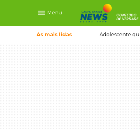
menu
Menu
durante temporal no interior
As mais
lidas
Adolescente que