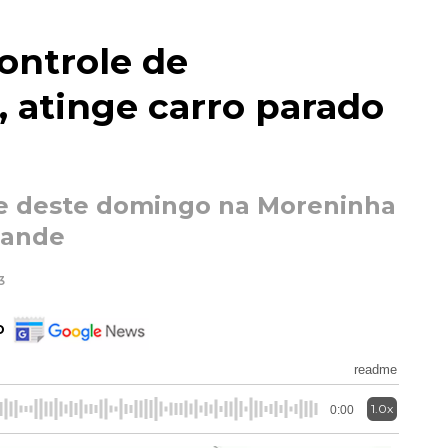
ontrole de
 atinge carro parado
de deste domingo na Moreninha
rande
3
o
readme
1.0x
0:00