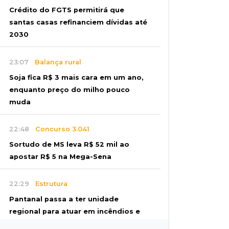
Crédito do FGTS permitirá que
santas casas refinanciem dívidas até
2030
23:07
Balança rural
Soja fica R$ 3 mais cara em um ano,
enquanto preço do milho pouco
muda
22:48
Concurso 3.041
Sortudo de MS leva R$ 52 mil ao
apostar R$ 5 na Mega-Sena
22:29
Estrutura
Pantanal passa a ter unidade
regional para atuar em incêndios e
desmate