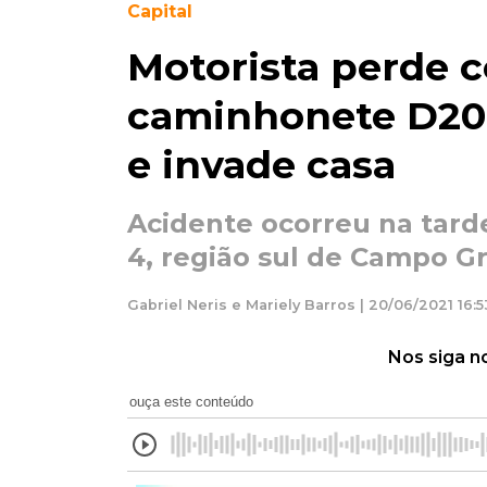
Capital
Motorista perde c
caminhonete D20,
e invade casa
Acidente ocorreu na tar
4, região sul de Campo G
Gabriel Neris e Mariely Barros | 20/06/2021 16:5
Nos siga n
ouça este conteúdo