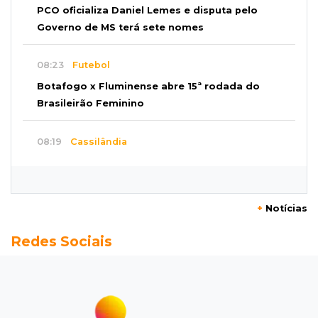
PCO oficializa Daniel Lemes e disputa pelo
Governo de MS terá sete nomes
08:23
Futebol
Botafogo x Fluminense abre 15ª rodada do
Brasileirão Feminino
08:19
Cassilândia
Membro do Comando Vermelho é flagrado
vendendo cocaína dentro de hospital
+
Notícias
08:15
Em Pauta
Redes Sociais
Jagunços, jacobinos e batalha política nas
ruas de Corumbá em 1897
08:10
Artigos
O rebanho dos originais