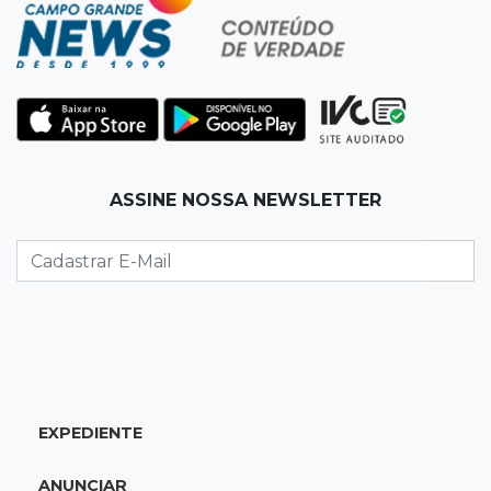
08:06
De MS para o mundo
Da pele para a tela, tatuadora de Campo
Grande expõe obras na Itália
08:00
Post Patrocinado
ASSINE NOSSA NEWSLETTER
"Bota Fora" da Sofá Inbox reúne quatro
opções com 48% de desconto
07:58
Túnel do tempo
Fonte gigante fez supermercado em 1973 virar
passeio campo-grandense
07:49
Copa Pelezinho
EXPEDIENTE
Torneio de futsal abre 34ª edição com quatro
jogos neste sábado
ANUNCIAR