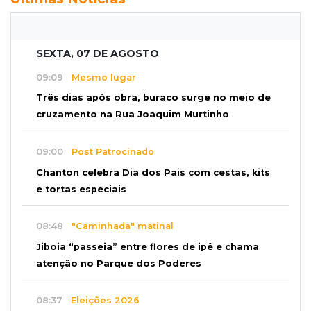
SEXTA, 07 DE AGOSTO
09:09
Mesmo lugar
Três dias após obra, buraco surge no meio de
cruzamento na Rua Joaquim Murtinho
09:00
Post Patrocinado
Chanton celebra Dia dos Pais com cestas, kits
e tortas especiais
08:48
"Caminhada" matinal
Jiboia “passeia” entre flores de ipê e chama
atenção no Parque dos Poderes
08:37
Eleições 2026