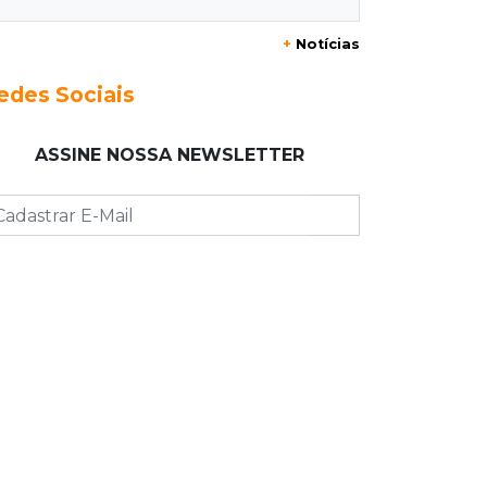
+
Notícias
23:17
Clima
Defesa Civil recomenda atenção em
edes Sociais
MS com formação de ciclone bomba
ASSINE NOSSA NEWSLETTER
23:00
Ideb
Entre escolas com nota divulgada, 3
estaduais lideram o Ensino Médio na
Capital
22:57
Chapadão do Sul
Homem é baleado após apontar
revólver para policiais militares
22:42
Resumão
Palmeiras e Vasco confirmam vagas
nas quartas da Copa do Brasil