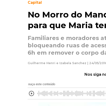
Capital
No Morro do Mande
para que Maria te
Familiares e moradores 
bloqueando ruas de acess
6h em remover o corpo d
Guilherme Henri e Izabela Sanchez | 24/05/2018
Nos siga n
ouça este conteúdo