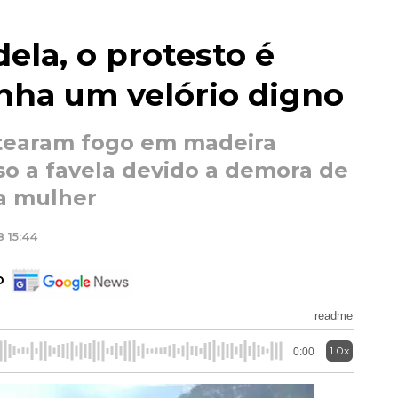
la, o protesto é
nha um velório digno
atearam fogo em madeira
o a favela devido a demora de
a mulher
 15:44
o
readme
1.0x
0:00