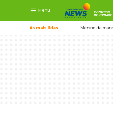
menu
Menu
 falso e prende pai e filho
As mais
lidas
Menino da mandi