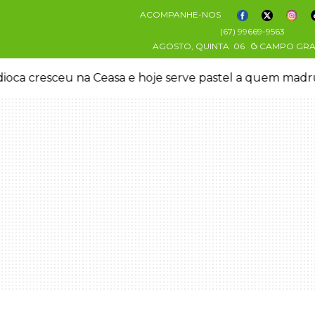
ACOMPANHE-NOS
(67) 99669-9563
AGOSTO, QUINTA
06
CAMPO GR
oca cresceu na Ceasa e hoje serve pastel a quem mad