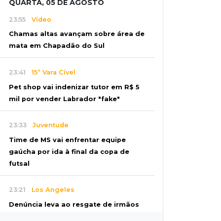
QUARTA, 05 DE AGOSTO
23:55
Vídeo
Chamas altas avançam sobre área de
mata em Chapadão do Sul
23:41
15ª Vara Cível
Pet shop vai indenizar tutor em R$ 5
mil por vender Labrador "fake"
23:33
Juventude
Time de MS vai enfrentar equipe
gaúcha por ida à final da copa de
futsal
23:21
Los Angeles
Denúncia leva ao resgate de irmãos
deixados sozinhos em casa trancada