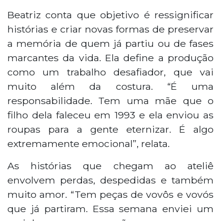
Em Campo Grande, a artesã Beatriz
Defendi transforma roupas carregadas de
Beatriz conta que objetivo é ressignificar
memórias em ursos e colchas de
histórias e criar novas formas de preservar
retalhos. Desde 2025, ela trabalha ao lado
a memória de quem já partiu ou de fases
da mãe e mais duas costureiras no ateliê
marcantes da vida. Ela define a produção
Afeto, onde peças guardadas por anos
como um trabalho desafiador, que vai
ganham nova vida através de um
trabalho manual e minucioso. O projeto
muito além da costura. “É uma
vai além da costura, eternizando histórias
responsabilidade. Tem uma mãe que o
de entes queridos que já partiram ou
filho dela faleceu em 1993 e ela enviou as
momentos especiais da vida. Com preços
roupas para a gente eternizar. É algo
entre R$ 359,90 para ursos e até R$ 2.800
extremamente emocional”, relata.
para colchas grandes, o ateliê recebe
encomendas de todo o país,
As histórias que chegam ao ateliê
transformando de 6 a 200 peças de
roupa em objetos que mantêm vivas as
envolvem perdas, despedidas e também
lembranças afetivas.
muito amor. “Tem peças de vovôs e vovós
que já partiram. Essa semana enviei um