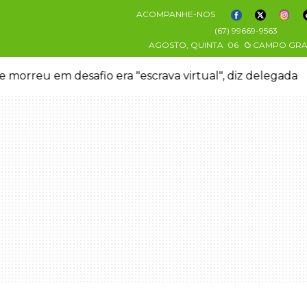
ACOMPANHE-NOS
(67) 99669-9563
AGOSTO, QUINTA
06
CAMPO GR
 morreu em desafio era "escrava virtual", diz delegada