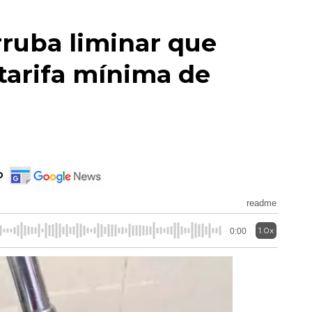
rruba liminar que
tarifa mínima de
o
readme
1.0x
0:00