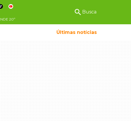
search
Busca
ANDE
20º
Menino da mandioca cresceu na Ceasa e hoje s
Últimas notícias