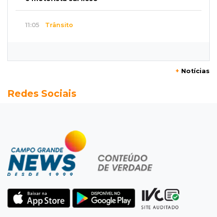
11:05
Trânsito
Motociclista é 2ª morte do dia no trânsito da
Capital
+
Notícias
10:47
Polícia investiga
Redes Sociais
Bebê some após mãe adolescente ir à casa de
mulher que conheceu na internet
10:46
Eleições 2026
Federação oficializa Delcídio e disputa ao
governo de MS ganha 8º nome
10:39
Cidade Jardim
Empresária perde quase R$ 30 mil em golpe
da falsa oferta de empréstimo