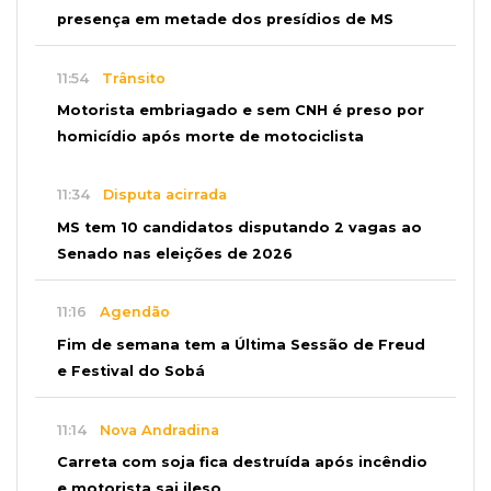
presença em metade dos presídios de MS
11:54
Trânsito
Motorista embriagado e sem CNH é preso por
homicídio após morte de motociclista
11:34
Disputa acirrada
MS tem 10 candidatos disputando 2 vagas ao
Senado nas eleições de 2026
11:16
Agendão
Fim de semana tem a Última Sessão de Freud
e Festival do Sobá
11:14
Nova Andradina
Carreta com soja fica destruída após incêndio
e motorista sai ileso