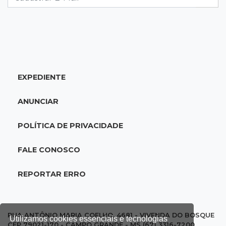
14:28
Reencontro
Gracyanne Barbosa se reconcilia com o pai em
viagem a MS
EXPEDIENTE
14:15
R$ 200 mil
Operação descobre desvio de quase 100
ANUNCIAR
toneladas de soja em MS
POLÍTICA DE PRIVACIDADE
14:06
Mais moderno
Obra do novo plenário da Assembleia chega a
FALE CONOSCO
10% e prevê 5 gabinetes extras
REPORTAR ERRO
13:58
Coisa de brasileiro
BC estuda bloquear ofensas e ameaças em
mensagens do Pix
RUA ANTÔNIO MARIA COELHO, 4681 - VIVENDA DO BOSQUE
Utilizamos cookies essenciais e tecnologias
CEP 79021-170 - CAMPO GRANDE - MS (67) 3316-7200