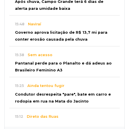
Após chuva, Campo Grande terá 6 dias de
alerta para umidade baixa
15:48
Naviraí
Governo aprova licitação de R$ 13,7 mi para
conter erosão causada pela chuva
15:38
Sem acesso
Pantanal perde para o Planalto e dá adeus ao
Brasileiro Feminino A3
15:25
Ainda tentou fugir
Condutor desrespeita "pare", bate em carro e
rodopia em rua na Mata do Jacinto
15:12
Direto das Ruas
Apesar de rápida, chuva causa alagamentos