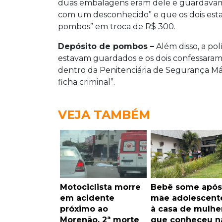
duas embalagens eram dele e guardavam do
com um desconhecido” e que os dois esta
pombos” em troca de R$ 300.
Depósito de pombos –
Além disso, a polí
estavam guardados e os dois confessaram
dentro da Penitenciária de Segurança Máx
ficha criminal”.
VEJA TAMBÉM
Motociclista morre
Bebê some após
em acidente
mãe adolescente
próximo ao
à casa de mulhe
Morenão, 2ª morte
que conheceu n