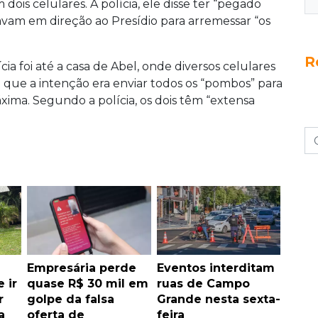
is celulares. À polícia, ele disse ter “pegado
vam em direção ao Presídio para arremessar “os
R
cia foi até a casa de Abel, onde diversos celulares
 que a intenção era enviar todos os “pombos” para
ima. Segundo a polícia, os dois têm “extensa
Empresária perde
Eventos interditam
 ir
quase R$ 30 mil em
ruas de Campo
r
golpe da falsa
Grande nesta sexta-
a
oferta de
feira