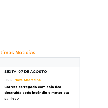
ltimas Notícias
SEXTA, 07 DE AGOSTO
11:23
Nova Andradina
Carreta carregada com soja fica
destruída após incêndio e motorista
sai ileso