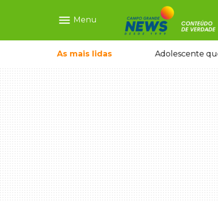
menu
Menu
icleta em caminhão estacionado
As mais
lidas
Adolescente que