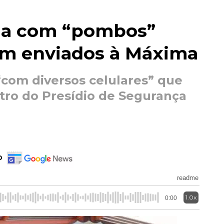
pla com “pombos”
em enviados à Máxima
“com diversos celulares” que
tro do Presídio de Segurança
o
readme
1.0x
0:00