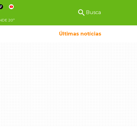
search
Busca
NDE
20º
Últimas notícias