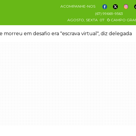
ACOMPANHE-NOS
(67) 99669-9563
AGOSTO, SEXTA
07
CAMPO GRA
 morreu em desafio era "escrava virtual", diz delegada