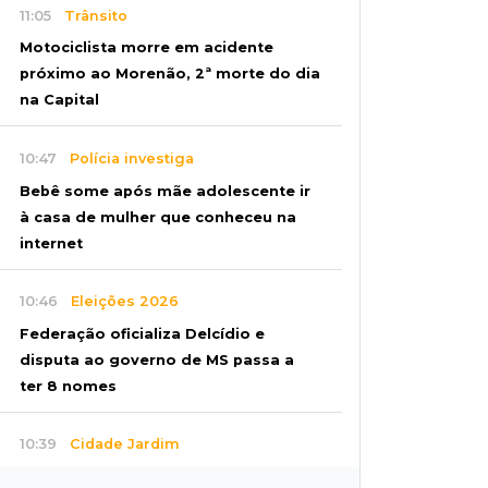
11:05
Trânsito
Motociclista morre em acidente
próximo ao Morenão, 2ª morte do dia
na Capital
10:47
Polícia investiga
Bebê some após mãe adolescente ir
à casa de mulher que conheceu na
internet
10:46
Eleições 2026
Federação oficializa Delcídio e
disputa ao governo de MS passa a
ter 8 nomes
10:39
Cidade Jardim
Empresária perde quase R$ 30 mil