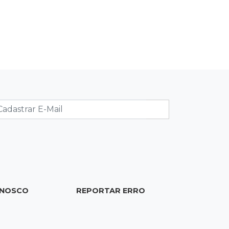
09:23
Dominguinho
Artesanato de MS entra em nova
etapa da turnê de João Gomes
09:15
Atenção
Eventos interditam ruas de Campo
Grande nesta sexta-feira
09:09
Mesmo lugar
Três dias após obra, buraco volta a
Joaquim Murtinho
09:00
Post Patrocinado
ONOSCO
REPORTAR ERRO
Chanton celebra Dia dos Pais com
cestas, kits e tortas especiais