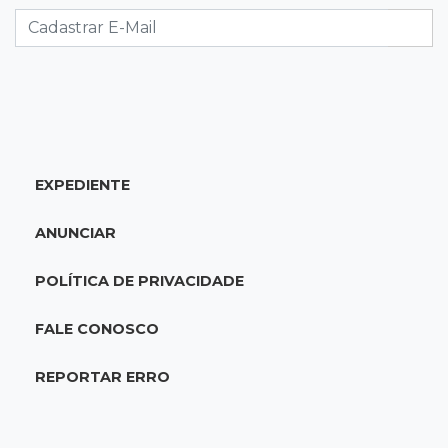
Eleitorado aprova teste da urna, mas diz que
colinha será "fundamental"
22:05
Sidrolândia
Briga termina com homem de 35 anos
assassinado a facadas
EXPEDIENTE
21:40
Ideb
ANUNCIAR
Escolas municipais lideram notas do Ensino
Fundamental em Campo Grande
POLÍTICA DE PRIVACIDADE
21:28
Futebol
FALE CONOSCO
Grêmio e Cruzeiro vencem em casa e avançam
às quartas da Copa do Brasil
REPORTAR ERRO
21:04
Eleições 2026