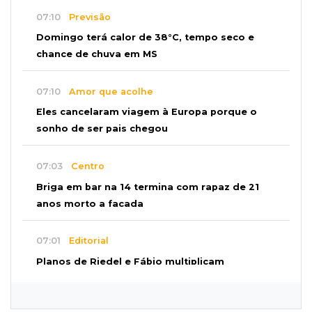
07:10
Previsão
Domingo terá calor de 38°C, tempo seco e
chance de chuva em MS
07:10
Amor que acolhe
Eles cancelaram viagem à Europa porque o
sonho de ser pais chegou
07:03
Centro
Briga em bar na 14 termina com rapaz de 21
anos morto a facada
07:01
Editorial
Planos de Riedel e Fábio multiplicam
promessas, mas deixam a conta para depois