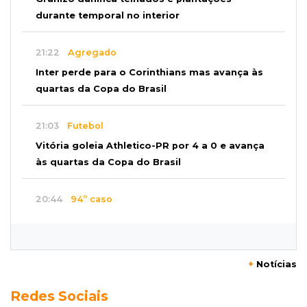
durante temporal no interior
21:22
Agregado
Inter perde para o Corinthians mas avança às
quartas da Copa do Brasil
21:03
Futebol
Vitória goleia Athletico-PR por 4 a 0 e avança
às quartas da Copa do Brasil
20:44
94º caso
Foragido por roubo morre baleado em
confronto com policiais militares
+
Notícias
20:25
Sorte
Redes Sociais
Veja as dezenas de hoje na Mega-Sena, Quina,