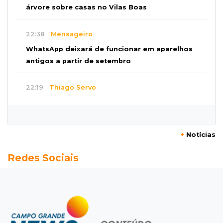
árvore sobre casas no Vilas Boas
22:38
Mensageiro
WhatsApp deixará de funcionar em aparelhos
antigos a partir de setembro
22:19
Thiago Servo
Sertanejo desiste de ação de R$ 12 milhões
por pagar pensão sem ser pai
+
Notícias
21:50
Balcão de empregos
Redes Sociais
Semana vai começar com 909 novas
oportunidades de trabalho em 114 funções
21:31
Flagrante
Motorista atinge carro parado, perde
retrovisor e foge no Jardim Antártica