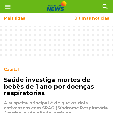
menu
search
Mais
lidas
Últimas notícias
Capital
Saúde investiga mortes de
bebês de 1 ano por doenças
respiratórias
A suspeita principal é de que os dois
estivessem com SRAG (Síndrome Respiratória