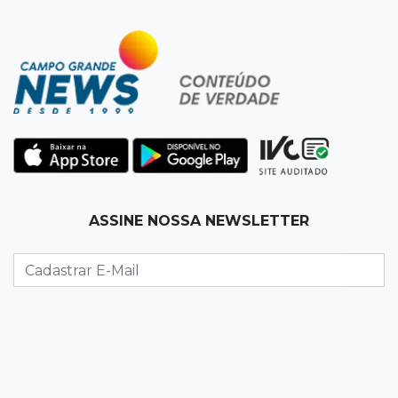
11:19
Successione
Preso há quase 1 semana, ex-deputado Neno
Razuk tenta liberdade no STJ
11:07
Novo cenário
Acrissul atribui queda do rebanho em MS a
ciclo pecuário e uso da terra
11:00
Let it Rip
ASSINE NOSSA NEWSLETTER
Esquece de farmar aura: campeonato de
Beyblade agita Campo Grande
10:56
Crime internacional
Boliviano morto pelo Bope era "figurão" do
tráfico de cocaína