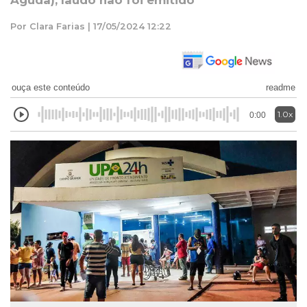
Aguda); laudo não foi emitido
Por Clara Farias | 17/05/2024 12:22
ouça este conteúdo
readme
1.0x
0:00