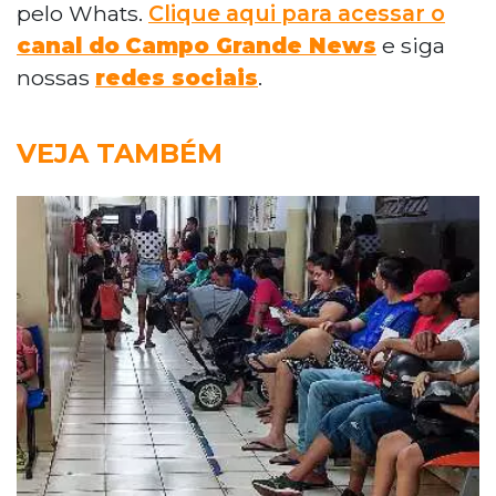
pelo Whats.
Clique aqui para acessar o
canal do
Campo Grande News
e siga
nossas
redes sociais
.
VEJA TAMBÉM