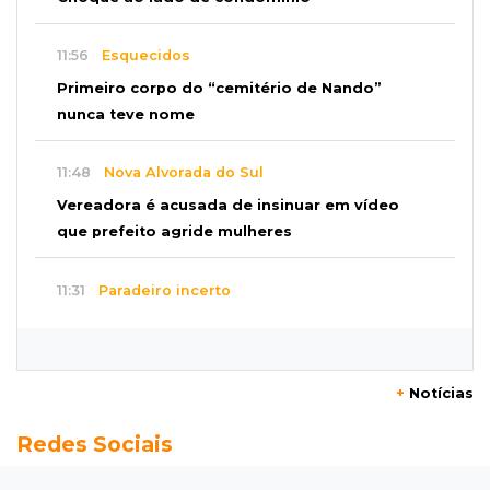
11:56
Esquecidos
Primeiro corpo do “cemitério de Nando”
nunca teve nome
11:48
Nova Alvorada do Sul
Vereadora é acusada de insinuar em vídeo
que prefeito agride mulheres
11:31
Paradeiro incerto
Mãe narra emboscada e diz ter sido amarrada
antes de bebê desaparecer
+
Notícias
11:28
Audiência de custódia
Redes Sociais
Juiz manda soltar motorista bêbado envolvido
em acidente que matou eletricista