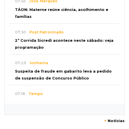
07:45
José Marques
TÁON: Materne reúne ciência, acolhimento e
famílias
07:30
Post Patrocinado
2ª Corrida Sicredi acontece neste sábado: veja
programação
07:29
Ivinhema
Suspeita de fraude em gabarito leva a pedido
de suspensão de Concurso Público
07:18
Tempo
Iguatemi amanhece sob chuva e segue em
alerta para ventos de até 100 km/h
+
Notícias
07:06
Garimpo solidário