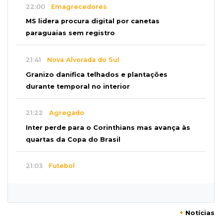
22:00
Emagrecedores
MS lidera procura digital por canetas
paraguaias sem registro
21:41
Nova Alvorada do Sul
Granizo danifica telhados e plantações
durante temporal no interior
21:22
Agregado
Inter perde para o Corinthians mas avança às
quartas da Copa do Brasil
21:03
Futebol
Vitória goleia Athletico-PR por 4 a 0 e avança
às quartas da Copa do Brasil
+
Notícias
20:44
94º caso