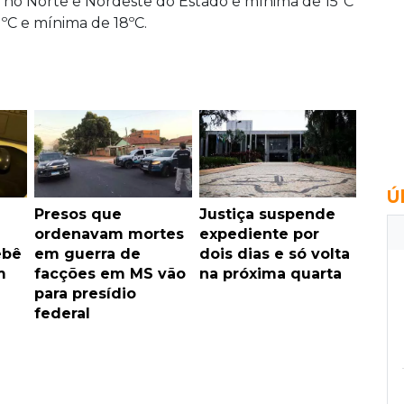
 no Norte e Nordeste do Estado e mínima de 15ºC
1ºC e mínima de 18ºC.
Ú
Presos que
Justiça suspende
ordenavam mortes
expediente por
ebê
em guerra de
dois dias e só volta
m
facções em MS vão
na próxima quarta
para presídio
federal