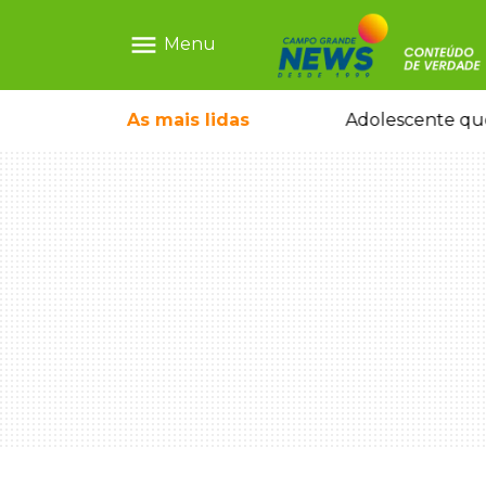
menu
Menu
e nega ser membro de facção
As mais
lidas
Adolescente que