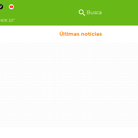
search
Busca
NDE
22º
Últimas notícias