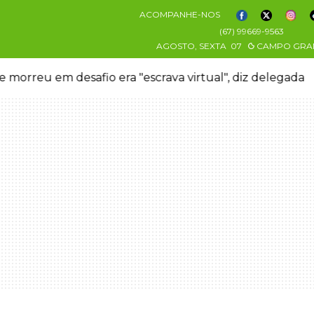
ACOMPANHE-NOS
(67) 99669-9563
AGOSTO, SEXTA
07
CAMPO GRA
 morreu em desafio era "escrava virtual", diz delegada