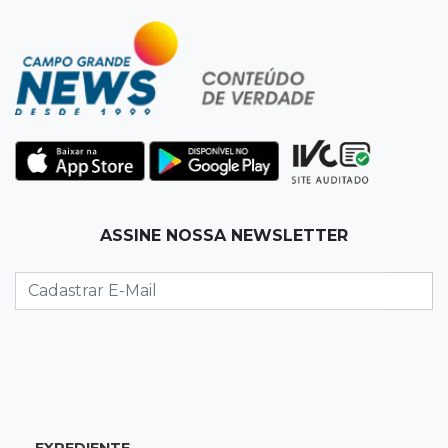
18:36
Decisão
Pantanal viaja para Goiás em busca de acesso
inédito à Série A2 feminina
18:33
Registro do céu
Após chuva, despedida do "sextou" é com pôr
do sol que parece fogo
18:13
Nacional
ASSINE NOSSA NEWSLETTER
Alerta em celulares mobiliza buscas por bebê
17:58
Redução
Pantanal reduz desmatamento em 65% e
Cerrado tem queda de 11,5%
17:45
Em Corumbá
EXPEDIENTE