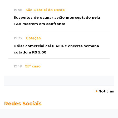
19:56
São Gabriel do Oeste
Suspeitos de ocupar avião interceptado pela
FAB morrem em confronto
19:37
Cotação
Dólar comercial cai 0,46% e encerra semana
cotado a R$ 5,08
19:18
95º caso
Foragido que se passava por pastor morre
após reagir à abordagem policial
+
Notícias
18:51
Certidão
Redes Sociais
Em MS, uma criança é registrada sem o nome
do pai a cada 2h