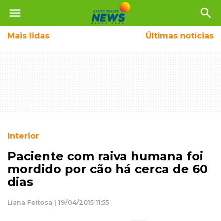
menu
search
Mais
lidas
Últimas notícias
Interior
Paciente com raiva humana foi
mordido por cão há cerca de 60
dias
Liana Feitosa | 19/04/2015 11:55