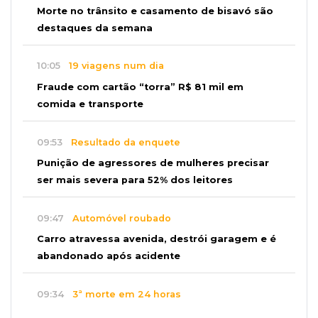
Morte no trânsito e casamento de bisavó são
destaques da semana
10:05
19 viagens num dia
Fraude com cartão “torra” R$ 81 mil em
comida e transporte
09:53
Resultado da enquete
Punição de agressores de mulheres precisar
ser mais severa para 52% dos leitores
09:47
Automóvel roubado
Carro atravessa avenida, destrói garagem e é
abandonado após acidente
09:34
3ª morte em 24 horas
Pedestre morre atropelado durante a