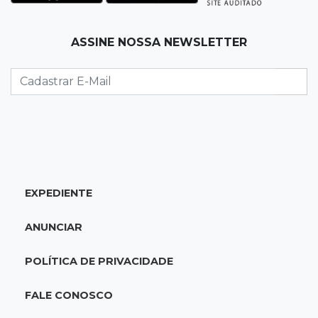
Granizo danifica telhados e plantações
durante temporal no interior
ASSINE NOSSA NEWSLETTER
21:22
Agregado
Inter perde para o Corinthians mas avança às
quartas da Copa do Brasil
21:03
Futebol
Vitória goleia Athletico-PR por 4 a 0 e avança
às quartas da Copa do Brasil
EXPEDIENTE
20:44
94º caso
ANUNCIAR
Foragido por roubo morre baleado em
confronto com policiais militares
POLÍTICA DE PRIVACIDADE
20:25
Sorte
FALE CONOSCO
Veja as dezenas de hoje na Mega-Sena, Quina,