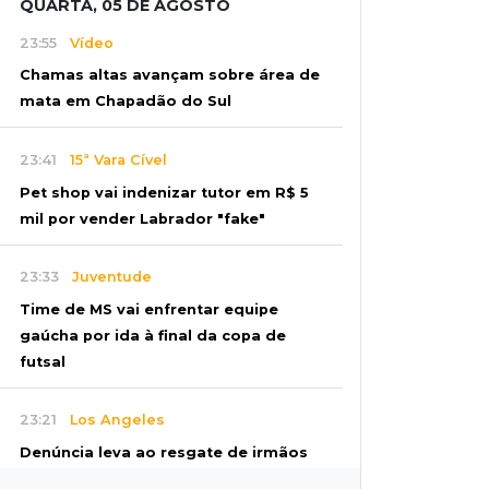
QUARTA, 05 DE AGOSTO
23:55
Vídeo
Chamas altas avançam sobre área de
mata em Chapadão do Sul
23:41
15ª Vara Cível
Pet shop vai indenizar tutor em R$ 5
mil por vender Labrador "fake"
23:33
Juventude
Time de MS vai enfrentar equipe
gaúcha por ida à final da copa de
futsal
23:21
Los Angeles
Denúncia leva ao resgate de irmãos
deixados sozinhos em casa trancada