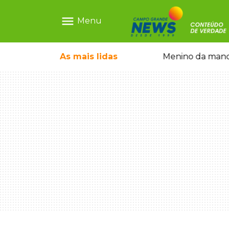
menu
Menu
com show gratuito na Feira Central
As mais
lidas
Menino da mandi