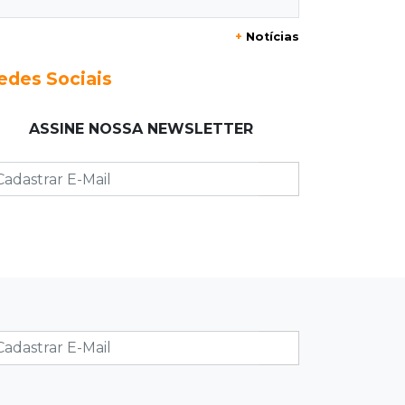
+
Notícias
23:17
Clima
Defesa Civil recomenda atenção em
edes Sociais
MS com formação de ciclone bomba
ASSINE NOSSA NEWSLETTER
23:00
Ideb
Entre escolas com nota divulgada, 3
estaduais lideram o Ensino Médio na
Capital
22:57
Chapadão do Sul
Homem é baleado após apontar
revólver para policiais militares
22:42
Resumão
Palmeiras e Vasco confirmam vagas
nas quartas da Copa do Brasil