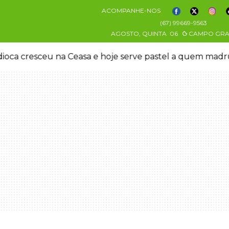
ACOMPANHE-NOS
(67) 99669-9563
AGOSTO, QUINTA
06
CAMPO GR
oca cresceu na Ceasa e hoje serve pastel a quem mad