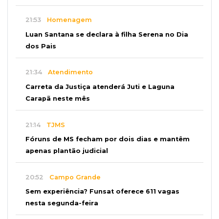
21:53
Homenagem
Luan Santana se declara à filha Serena no Dia
dos Pais
21:34
Atendimento
Carreta da Justiça atenderá Juti e Laguna
Carapã neste mês
21:14
TJMS
Fóruns de MS fecham por dois dias e mantêm
apenas plantão judicial
20:52
Campo Grande
Sem experiência? Funsat oferece 611 vagas
nesta segunda-feira