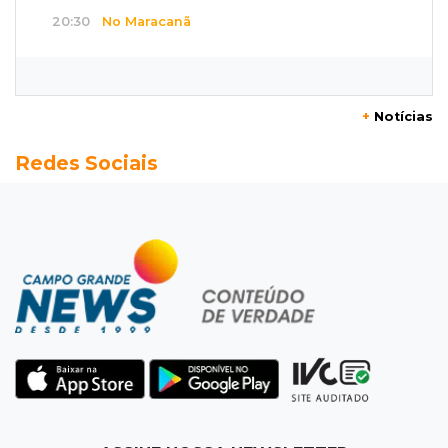
20:30
No Maracanã
Flamengo vence Vitória por 2 a 0 e encurta
distância para o líder
+
Notícias
20:13
Empregos
Redes Sociais
Seleções em MS têm salários de até R$ 8,2 mil;
veja oportunidades
19:50
Jardim Itatiaia
Vigia é amarrado durante roubo de carro e
dois caminhões em pátio
19:35
Bragança Paulista
Corinthians vence Bragantino por 2 a 0 e sobe
para 7º no Brasileirão