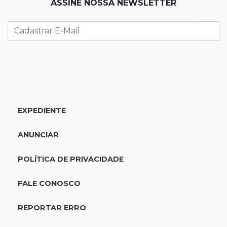
19:12
Na Vila Belmiro
ASSINE NOSSA NEWSLETTER
Athletico vence Santos por 2 a 0 e mantém 3º
lugar no Brasileirão
18:51
Oportunidades
UEMS está com seleções para professores
com salários de até R$ 10,2 mil
EXPEDIENTE
18:33
Em 2022
Homem que ajudou a sequestrar bebê matou
ANUNCIAR
adolescente atropelada no Amazonas
POLÍTICA DE PRIVACIDADE
18:15
Nubank Parque
Palmeiras e Inter ficam no 0 a 0 pela 22ª
FALE CONOSCO
rodada do Brasileirão
REPORTAR ERRO
17:58
Gratuitas