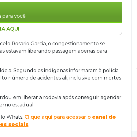
 para você!
IA AQUI
a rodovia MS-162, em Sidrolândia, na
ndicando melhorias na via e em estradas vicinais
rcelo Rosario Garcia, o congestionamento se
oncos e galhos em chamas, durou cerca de seis
nas estavam liberando passagem apenas para
proximadamente 2 km. A manifestação foi
 no trecho próximo à aldeia, incluindo óbitos
aldeia. Segundo os indígenas informaram à polícia
 foi encerrado após os manifestantes
 alto número de acidentes ali, inclusive com mortes
 representantes do governo estadual para
dou em liberar a rodovia após conseguir agendar
rno estadual.
elo Whats.
Clique aqui para acessar o
canal do
es sociais
.