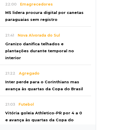
22:00
Emagrecedores
MS lidera procura digital por canetas
paraguaias sem registro
21:41
Nova Alvorada do Sul
Granizo danifica telhados e
plantações durante temporal no
interior
21:22
Agregado
Inter perde para o Corinthians mas
avança às quartas da Copa do Brasil
21:03
Futebol
Vitória goleia Athletico-PR por 4 a 0
e avança às quartas da Copa do
Brasil