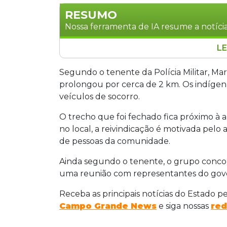
RESUMO
Nossa ferramenta de IA resume a notícia
LE
Indígenas da Aldeia Buriti bloquearam 
madrugada desta sexta-feira (19), reivi
Segundo o tenente da Polícia Militar, Ma
da região. O protesto, que utilizou tr
prolongou por cerca de 2 km. Os indíge
horas e gerou congestionamento de a
veículos de socorro.
motivada pelo alto número de acidentes
O trecho que foi fechado fica próximo à 
de membros da comunidade. O bloqueio
no local, a reivindicação é motivada pelo
conseguirem agendar uma reunião com
de pessoas da comunidade.
discutir as demandas.
Ainda segundo o tenente, o grupo concor
uma reunião com representantes do gove
Receba as principais notícias do Estado p
Campo Grande News
e siga nossas
red