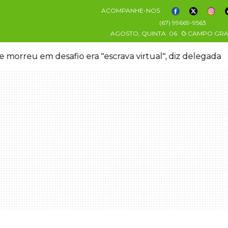
ACOMPANHE-NOS
(67) 99669-9563
AGOSTO, QUINTA
06
CAMPO GR
 morreu em desafio era "escrava virtual", diz delegada