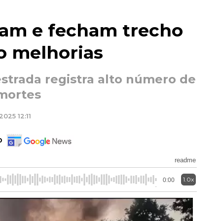
tam e fecham trecho
o melhorias
trada registra alto número de
 mortes
2025 12:11
o
readme
1.0x
0:00