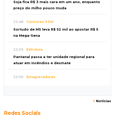
Soja fica R$ 3 mais cara em um ano, enquanto
preço do milho pouco muda
22:48
Concurso 3.041
Sortudo de MS leva R$ 52 mil ao apostar R$ 5
na Mega-Sena
22:29
Estrutura
Pantanal passa a ter unidade regional para
atuar em incêndios e desmate
22:00
Emagrecedores
MS lidera procura digital por canetas
paraguaias sem registro
+
Notícias
21:41
Nova Alvorada do Sul
Redes Sociais
Granizo danifica telhados e plantações