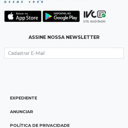
13:00
Artigos
O crescimento descontrolado das big techs
12:55
Ventania
ASSINE NOSSA NEWSLETTER
Árvore cai, bloqueia avenida e deixa comércio
sem energia em Campo Grande
12:34
"Foi mal"
Mulher em situação de rua coloca fogo em
terreno e causa incêndio no Santo Amaro
12:10
Direito
EXPEDIENTE
Inteligência Artificial avança na advocacia e
encurta tarefas administrativas
ANUNCIAR
12:08
Decisão judicial
POLÍTICA DE PRIVACIDADE