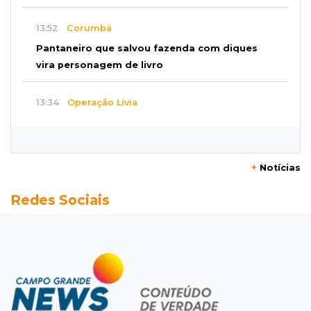
13:52
Corumbá
Pantaneiro que salvou fazenda com diques
vira personagem de livro
13:34
Operação Lívia
Discord é investigado por falha na proteção
de menores após morte de adolescente
+
Notícias
13:33
Produção artesanal
Redes Sociais
MS chega a 25 cachaças registradas e amplia
número de produtores em 67%
13:12
Fraude eletrônica
Idoso tem R$ 39,7 mil retirados da conta em
três transferências misteriosas