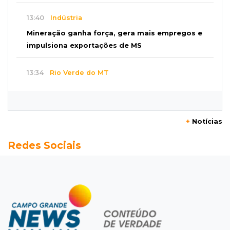
13:40
Indústria
Mineração ganha força, gera mais empregos e
impulsiona exportações de MS
13:34
Rio Verde do MT
Um dia após matar companheira, homem se
entrega e acaba preso por feminicídio
+
Notícias
13:25
Nova Ala
Redes Sociais
Hospital de Câncer inaugura 20 leitos de UTI e
amplia capacidade para pacientes
13:17
Depoimento contraditório
Recém-nascida desaparecida foi entregue
para pagar dívida do pai com facção