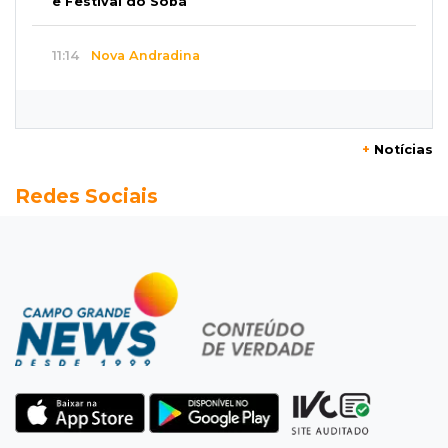
e Festival do Sobá
11:14
Nova Andradina
Carreta com soja fica destruída após incêndio
e motorista sai ileso
+
Notícias
11:05
Trânsito
Redes Sociais
Motociclista é 2ª morte do dia no trânsito da
Capital
10:47
Polícia investiga
Bebê some após mãe adolescente ir à casa de
mulher que conheceu na internet
10:46
Eleições 2026
Federação oficializa Delcídio e disputa ao
governo de MS ganha 8º nome