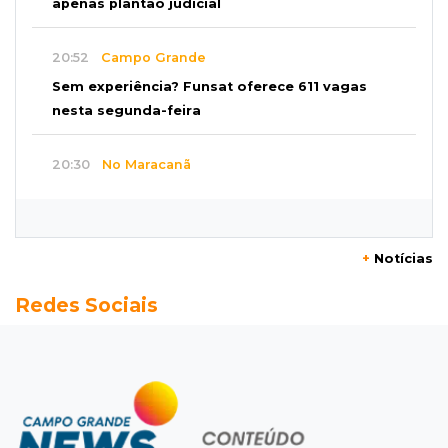
apenas plantão judicial
20:52
Campo Grande
Sem experiência? Funsat oferece 611 vagas
nesta segunda-feira
20:30
No Maracanã
Flamengo vence Vitória por 2 a 0 e encurta
distância para o líder
+
Notícias
20:13
Empregos
Redes Sociais
Seleções em MS têm salários de até R$ 8,2 mil;
veja oportunidades
19:50
Jardim Itatiaia
Vigia é amarrado durante roubo de carro e
dois caminhões em pátio