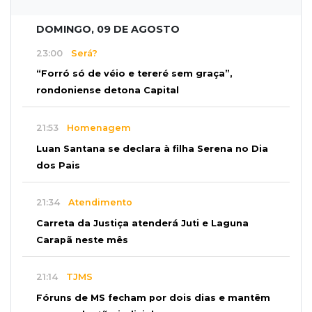
DOMINGO, 09 DE AGOSTO
23:00
Será?
“Forró só de véio e tereré sem graça”,
rondoniense detona Capital
21:53
Homenagem
Luan Santana se declara à filha Serena no Dia
dos Pais
21:34
Atendimento
Carreta da Justiça atenderá Juti e Laguna
Carapã neste mês
21:14
TJMS
Fóruns de MS fecham por dois dias e mantêm