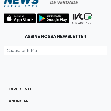
19:35
Bragança Paulista
Corinthians vence Bragantino por 2 a 0 e sobe
para 7º no Brasileirão
19:12
Na Vila Belmiro
ASSINE NOSSA NEWSLETTER
Athletico vence Santos por 2 a 0 e mantém 3º
lugar no Brasileirão
18:51
Oportunidades
UEMS está com seleções para professores
com salários de até R$ 10,2 mil
EXPEDIENTE
18:33
Em 2022
Homem que ajudou a sequestrar bebê matou
ANUNCIAR
adolescente atropelada no Amazonas